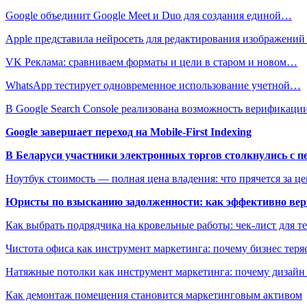
Google объединит Google Meet и Duo для создания единой…
Apple представила нейросеть для редактирования изображени
VK Реклама: сравниваем форматы и цели в старом и новом…
WhatsApp тестирует одновременное использование учетной…
В Google Search Console реализована возможность верификац
Google завершает переход на Mobile-First Indexing
В Беларуси участники электронных торгов столкнулись с п
Ноутбук стоимость — полная цена владения: что прячется за ц
Юристы по взысканию задолженности: как эффективно верн
Как выбрать подрядчика на кровельные работы: чек-лист для те
Чистота офиса как инструмент маркетинга: почему бизнес теряе
Натяжные потолки как инструмент маркетинга: почему дизайн
Как демонтаж помещения становится маркетинговым активом