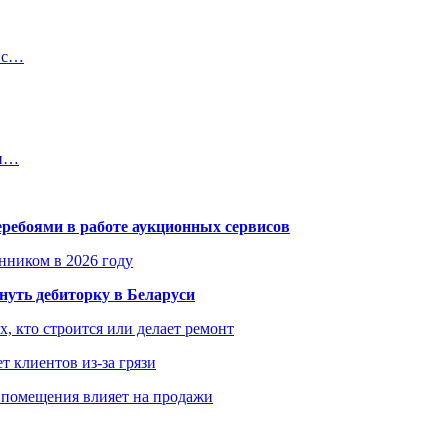
й с…
ии…
еребоями в работе аукционных сервисов
енником в 2026 году
уть дебиторку в Беларуси
х, кто строится или делает ремонт
т клиентов из-за грязи
 помещения влияет на продажи