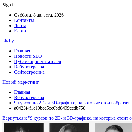
Sign in
Суббота, 8 августа, 2026
Контакты
Лента
Карта
blv.by
Главная
Новости SEO
Публикации читателей
Вебмастерская
Сайтостроение
Новый маркетинг
Главная
Вебмастерская
9 курсов по 2D- и 3D-графике, на которые стоит обратит
a0423f4f1e19bce5cc0bd8499ccdb758
Вернуться к "9 курсов по 2D- и 3D-графике, на которые стоит 