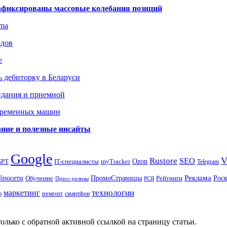
зафиксированы массовые колебания позиций
gma
одов
е
 дебиторку в Беларуси
идания и приемной
овременных машин
вание и полезные инсайты
Google
Rustore
SEO
myTracker
Ozon
GPT
IT-специалисты
Telegram
ПромоСтраницы
Реклама
Рос
йросети
Обучение
Рейтинги
Пресс-релизы
РСЯ
маркетинг
технологии
ремонт
р
смартфон
олько с обратной активной ссылкой на страницу статьи.