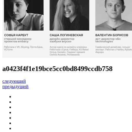
a0423f4f1e19bce5cc0bd8499ccdb758
следующий
предыдущий