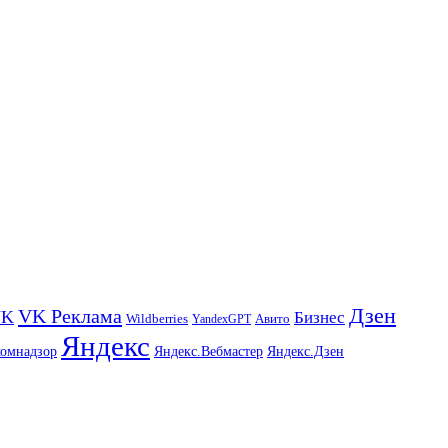
Дзен
VK Реклама
VK
Бизнес
Авито
Wildberries
YandexGPT
Яндекс
комнадзор
Яндекс.Вебмастер
Яндекс.Дзен