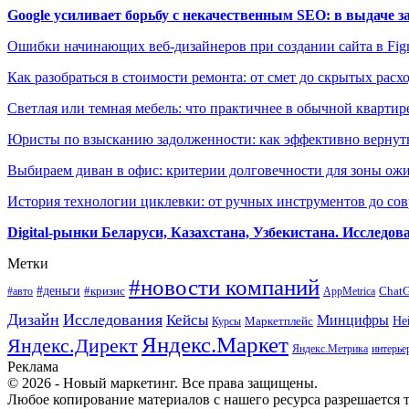
Google усиливает борьбу с некачественным SEO: в выдаче 
Ошибки начинающих веб-дизайнеров при создании сайта в Fi
Как разобраться в стоимости ремонта: от смет до скрытых расх
Светлая или темная мебель: что практичнее в обычной квартир
Юристы по взысканию задолженности: как эффективно вернуть
Выбираем диван в офис: критерии долговечности для зоны ож
История технологии циклевки: от ручных инструментов до с
Digital-рынки Беларуси, Казахстана, Узбекистана. Исследо
Метки
#новости компаний
#деньги
#кризис
Chat
#авто
AppMetrica
Дизайн
Исследования
Кейсы
Минцифры
Маркетплейс
Не
Курсы
Яндекс.Маркет
Яндекс.Директ
Яндекс.Метрика
интерье
Реклама
© 2026 - Новый маркетинг. Все права защищены.
Любое копирование материалов с нашего ресурса разрешается т