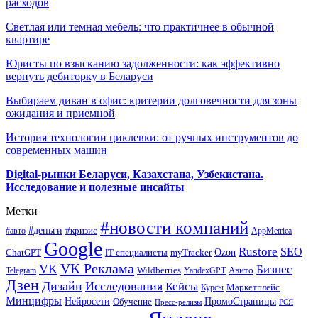
расходов
Светлая или темная мебель: что практичнее в обычной
квартире
Юристы по взысканию задолженности: как эффективно
вернуть дебиторку в Беларуси
Выбираем диван в офис: критерии долговечности для зоны
ожидания и приемной
История технологии циклевки: от ручных инструментов до
современных машин
Digital-рынки Беларуси, Казахстана, Узбекистана.
Исследование и полезные инсайты
Метки
#новости компаний
#деньги
#кризис
#авто
AppMetrica
Google
Rustore
SEO
myTracker
Ozon
ChatGPT
IT-специалисты
VK Реклама
VK
Бизнес
Авито
Wildberries
Telegram
YandexGPT
Дзен
Дизайн
Исследования
Кейсы
Маркетплейс
Курсы
Минцифры
ПромоСтраницы
Нейросети
Обучение
Пресс-релизы
РСЯ