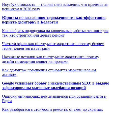
Ноутбук стоимость — полная цена владения: что прячется за
ценником в 2026 году
Юристы по взысканию задолженности: как эффективно
вернуть дебиторку в Беларуси
Как выбрать подрядчика на кровельные работы: чек-лист для
тех, кто строится или делает ремонт
Чистота офиса как инструмент маркетинга: почему бизнес
теряет клиентов из-за грязи
Натяжные потолки как инструмент маркетинга: почему
дизайн помещения влияет на продажи
Как демонтаж помещения становится маркетинговым
активом
Google усиливает борьбу с некачественным SEO: в выдаче
зафиксированы массовые колебания позиций
Ошибки начинающих веб-дизайнеров при создании сайта в
Figma
Как разобраться в стоимости ремонта: от смет до скрытых