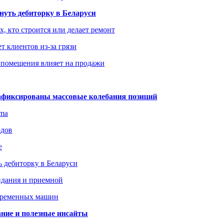
уть дебиторку в Беларуси
х, кто строится или делает ремонт
т клиентов из-за грязи
 помещения влияет на продажи
зафиксированы массовые колебания позиций
gma
одов
е
 дебиторку в Беларуси
идания и приемной
овременных машин
вание и полезные инсайты