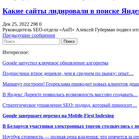
Какие сайты лидировали в поиске Яндек
Дек 25, 2022
298
0
Руководитель SEO-отдела «АиП» Алексей Губерман подвел ито
Предыдущие сообщения
Интересное:
Google запустил ключевое обновление алгоритма
Подписчики втрое дешевле, чем в среднем по рынку: опыт…
Маршрут построен! Геореклама приводит новых клиентов де
В Яндекс Директе появилась возможность массово создавать…
Стратегическое управление SEO: подход, который приносит…
Google завершает переход на Mobile-First Indexing
В Беларуси участники электронных торгов столкнулись с п
Ноутбук стоимость — полная цена владения: что прячется за ц