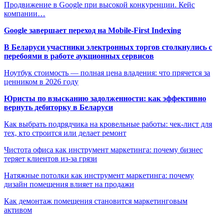
Продвижение в Google при высокой конкуренции. Кейс
компании…
Google завершает переход на Mobile-First Indexing
В Беларуси участники электронных торгов столкнулись с
перебоями в работе аукционных сервисов
Ноутбук стоимость — полная цена владения: что прячется за
ценником в 2026 году
Юристы по взысканию задолженности: как эффективно
вернуть дебиторку в Беларуси
Как выбрать подрядчика на кровельные работы: чек-лист для
тех, кто строится или делает ремонт
Чистота офиса как инструмент маркетинга: почему бизнес
теряет клиентов из-за грязи
Натяжные потолки как инструмент маркетинга: почему
дизайн помещения влияет на продажи
Как демонтаж помещения становится маркетинговым
активом