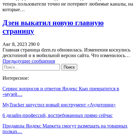
теперь пользователи точно не потеряют любимые каналы, на
которые…
Дзен выкатил новую главную
страницу
Авг 8, 2023
290
0
Главная страница dzen.ru обновилась. Изменения коснулись
десктопной и в мобильной версии сайта. Что изменилось…
Предыдущие сообщения
Интересное:
Сервис вопросов и ответов Яндекс Кью превратится в
«музей…
MyTracker запустил новый инструмент «Аудитории»
6 дизайн-профессий, востребованных прямо сейчас
Продавцы Яндекс Маркета смогут размещать на товарных
полках…