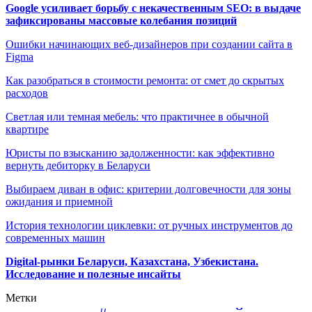
Google усиливает борьбу с некачественным SEO: в выдаче
зафиксированы массовые колебания позиций
Ошибки начинающих веб-дизайнеров при создании сайта в
Figma
Как разобраться в стоимости ремонта: от смет до скрытых
расходов
Светлая или темная мебель: что практичнее в обычной
квартире
Юристы по взысканию задолженности: как эффективно
вернуть дебиторку в Беларуси
Выбираем диван в офис: критерии долговечности для зоны
ожидания и приемной
История технологии циклевки: от ручных инструментов до
современных машин
Digital-рынки Беларуси, Казахстана, Узбекистана.
Исследование и полезные инсайты
Метки