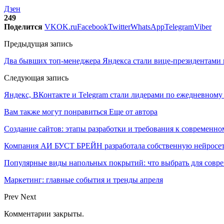
Дзен
249
Поделится
VK
OK.ru
Facebook
Twitter
WhatsApp
Telegram
Viber
Предыдущая запись
Два бывших топ-менеджера Яндекса стали вице-президентами
Следующая запись
Яндекс, ВКонтакте и Telegram стали лидерами по ежедневному
Вам также могут понравиться
Еще от автора
Создание сайтов: этапы разработки и требования к современно
Компания АИ БУСТ БРЕЙН разработала собственную нейросе
Популярные виды напольных покрытий: что выбрать для совре
Маркетинг: главные события и тренды апреля
Prev
Next
Комментарии закрыты.