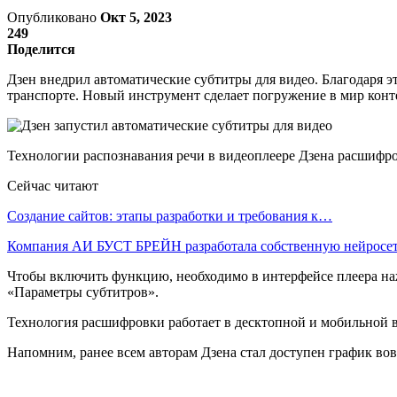
Опубликовано
Окт 5, 2023
249
Поделится
Дзен внедрил автоматические субтитры для видео. Благодаря эт
транспорте. Новый инструмент сделает погружение в мир конт
Технологии распознавания речи в видеоплеере Дзена расшифр
Сейчас читают
Создание сайтов: этапы разработки и требования к…
Компания АИ БУСТ БРЕЙН разработала собственную нейрос
Чтобы включить функцию, необходимо в интерфейсе плеера наж
«Параметры субтитров».
Технология расшифровки работает в десктопной и мобильной в
Напомним, ранее всем авторам Дзена стал доступен график во