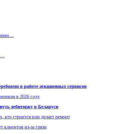
тории…
ша…
еребоями в работе аукционных сервисов
енником в 2026 году
уть дебиторку в Беларуси
х, кто строится или делает ремонт
т клиентов из-за грязи