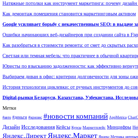
Натяжные потолки как инструмент маркетинга: почему дизайн
Как демонтаж помещения становится маркетинговым активом
Google усиливает борьбу с некачественным SEO: в выдаче 
Ошибки начинающих веб-дизайнеров при создании сайта в Fi
Как разобраться в стоимости ремонта: от смет до скрытых расх
Светлая или темная мебель: что практичнее в обычной квартир
Юристы по взысканию задолженности: как эффективно вернуть
Выбираем диван в офис: критерии долговечности для зоны ож
История технологии циклевки: от ручных инструментов до с
Digital-рынки Беларуси, Казахстана, Узбекистана. Исследо
Метки
#новости компаний
#деньги
#кризис
Chat
#авто
AppMetrica
Дизайн
Исследования
Кейсы
Минцифры
Маркетплейс
Не
Курсы
Яндекс.Маркет
Яндекс.Директ
Яндекс.Метрика
интерье