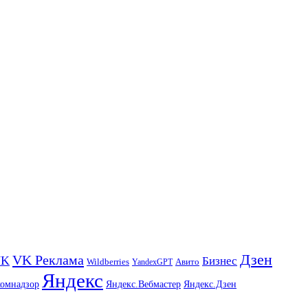
Дзен
VK Реклама
VK
Бизнес
Авито
Wildberries
YandexGPT
Яндекс
комнадзор
Яндекс.Вебмастер
Яндекс.Дзен