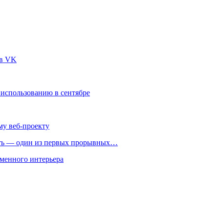
 в VK
 использованию в сентябре
му веб-проекту
ть — один из первых прорывных…
менного интерьера