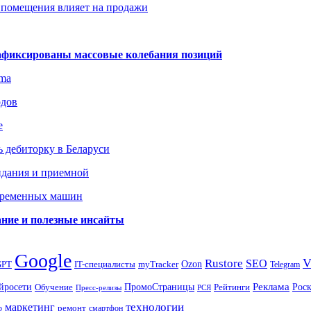
 помещения влияет на продажи
зафиксированы массовые колебания позиций
gma
одов
е
 дебиторку в Беларуси
идания и приемной
овременных машин
вание и полезные инсайты
Google
Rustore
SEO
myTracker
Ozon
GPT
IT-специалисты
Telegram
ПромоСтраницы
Реклама
Рос
йросети
Обучение
Рейтинги
Пресс-релизы
РСЯ
маркетинг
технологии
ремонт
р
смартфон