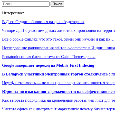
Интересное:
В Дзен Студии обновился раздел «Аудитория»
Четыре ДТП с участием диких животных произошло на терри
Все о cookie-файлах: что это такое, зачем они нужны и как их…
Исследование ранжирования сайтов e-commerce в Индии: ни
Pentatonic: новая блочная тема от Catch Themes для…
Google завершает переход на Mobile-First Indexing
В Беларуси участники электронных торгов столкнулись с п
Ноутбук стоимость — полная цена владения: что прячется за ц
Юристы по взысканию задолженности: как эффективно верн
Как выбрать подрядчика на кровельные работы: чек-лист для те
Чистота офиса как инструмент маркетинга: почему бизнес теряе