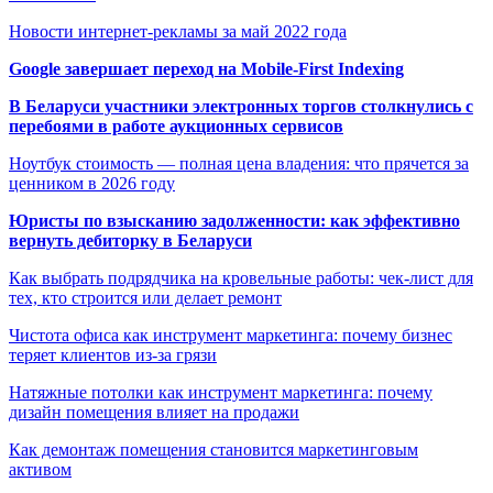
Новости интернет-рекламы за май 2022 года
Google завершает переход на Mobile-First Indexing
В Беларуси участники электронных торгов столкнулись с
перебоями в работе аукционных сервисов
Ноутбук стоимость — полная цена владения: что прячется за
ценником в 2026 году
Юристы по взысканию задолженности: как эффективно
вернуть дебиторку в Беларуси
Как выбрать подрядчика на кровельные работы: чек-лист для
тех, кто строится или делает ремонт
Чистота офиса как инструмент маркетинга: почему бизнес
теряет клиентов из-за грязи
Натяжные потолки как инструмент маркетинга: почему
дизайн помещения влияет на продажи
Как демонтаж помещения становится маркетинговым
активом