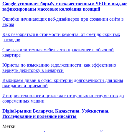
Google усиливает борьбу с некачественным SEO: в выдаче
зафиксированы массовые колебания позиций
Ошибки начинающих веб-дизайнеров при создании сайта в
Figma
Как разобраться в стоимости ремонта: от смет до скрытых
расходов
Светлая или темная мебель: что практичнее в обычной
квартире
Юристы по взысканию задолженности: как эффективно
вернуть дебиторку в Беларуси
Выбираем диван в офис: критерии долговечности для зоны
ожидания и приемной
История технологии циклевки: от ручных инструментов до
современных машин
Digital-рынки Беларуси, Казахстана, Узбекистана.
Исследование и полезные инсайты
Метки