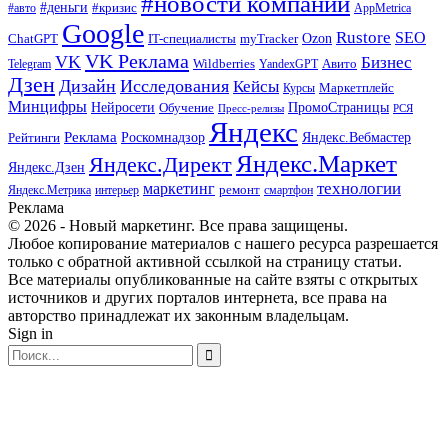
#новости компаний
#деньги
#кризис
#авто
AppMetrica
Google
Rustore
SEO
myTracker
Ozon
ChatGPT
IT-специалисты
VK Реклама
VK
Бизнес
Авито
Wildberries
Telegram
YandexGPT
Дзен
Дизайн
Исследования
Кейсы
Маркетплейс
Курсы
Минцифры
ПромоСтраницы
Нейросети
Обучение
Пресс-релизы
РСЯ
Яндекс
Реклама
Роскомнадзор
Яндекс.Вебмастер
Рейтинги
Яндекс.Маркет
Яндекс.Директ
Яндекс.Дзен
маркетинг
технологии
ремонт
Яндекс.Метрика
интерьер
смартфон
Реклама
© 2026 - Новый маркетинг. Все права защищены.
Любое копирование материалов с нашего ресурса разрешается
только с обратной активной ссылкой на страницу статьи.
Все материалы опубликованные на сайте взяты с открытых
источников и других порталов интернета, все права на
авторство принадлежат их законным владельцам.
Sign in