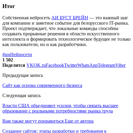
Итог
Собственная нейросеть
АИ БУСТ БРЕЙН
— это важный шаг
для компании и заметное событие для белорусского IT-рынка.
Проект подтверждает, что локальные команды способны
создавать прорывные решения в области искусственного
интеллекта и формировать технологическое будущее не только
как пользователи, но и как разработчики.
#ии
Нейросети
1 502
Поделится
VK
OK.ru
Facebook
Twitter
WhatsApp
Telegram
Viber
Предыдущая запись
Сайт как основа современного бизнеса
Следующая запись
Власти США объединяют усилия, чтобы связать высшее
образование с реальными потребностями рынка труда
Вам также могут понравиться
Еще от автора
Создание сайтов: этапы разработки и требования к