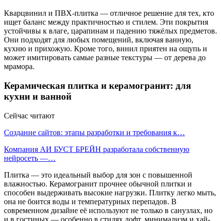
Кварцвинил и ПВХ-плитка — отличное решение для тех, кто
ищет баланс между практичностью и стилем. Эти покрытия
устойчивы к влаге, царапинам и падению тяжёлых предметов.
Они подходят для любых помещений, включая ванную,
кухню и прихожую. Кроме того, винил приятен на ощупь и
может имитировать самые разные текстуры — от дерева до
мрамора.
Керамическая плитка и керамогранит: для
кухни и ванной
Сейчас читают
Создание сайтов: этапы разработки и требования к…
Компания АИ БУСТ БРЕЙН разработала собственную
нейросеть —…
Плитка — это идеальный выбор для зон с повышенной
влажностью. Керамогранит прочнее обычной плитки и
способен выдерживать высокие нагрузки. Плитку легко мыть,
она не боится воды и температурных перепадов. В
современном дизайне её используют не только в санузлах, но
и в гостиных — особенно в стилях лофт, минимализм и хай-