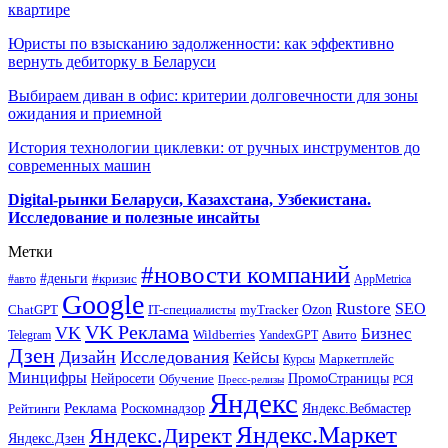
квартире
Юристы по взысканию задолженности: как эффективно
вернуть дебиторку в Беларуси
Выбираем диван в офис: критерии долговечности для зоны
ожидания и приемной
История технологии циклевки: от ручных инструментов до
современных машин
Digital-рынки Беларуси, Казахстана, Узбекистана.
Исследование и полезные инсайты
Метки
#новости компаний
#деньги
#кризис
#авто
AppMetrica
Google
Rustore
SEO
myTracker
Ozon
ChatGPT
IT-специалисты
VK Реклама
VK
Бизнес
Авито
Wildberries
Telegram
YandexGPT
Дзен
Дизайн
Исследования
Кейсы
Маркетплейс
Курсы
Минцифры
ПромоСтраницы
Нейросети
Обучение
Пресс-релизы
РСЯ
Яндекс
Реклама
Роскомнадзор
Яндекс.Вебмастер
Рейтинги
Яндекс.Маркет
Яндекс.Директ
Яндекс.Дзен