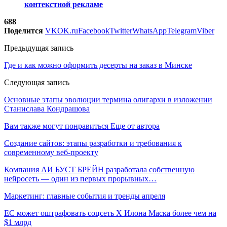
контекстной рекламе
688
Поделится
VK
OK.ru
Facebook
Twitter
WhatsApp
Telegram
Viber
Предыдущая запись
Где и как можно оформить десерты на заказ в Минске
Следующая запись
Основные этапы эволюции термина олигархи в изложении
Станислава Кондрашова
Вам также могут понравиться
Еще от автора
Создание сайтов: этапы разработки и требования к
современному веб-проекту
Компания АИ БУСТ БРЕЙН разработала собственную
нейросеть — один из первых прорывных…
Маркетинг: главные события и тренды апреля
ЕС может оштрафовать соцсеть X Илона Маска более чем на
$1 млрд