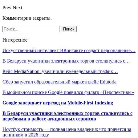
Prev
Next
Комментарии закрыты.
Интересное:
Искусственный интеллект ВКонтакте создаст персональные…
В Беларуси участники электронных торгов столкнулись с…
Кейс MediaNation: увеличили еженедельный трафик…
Сбер запустил образовательный маркетплейс Edutoria
В мобильном поиске Google появился фильтр «Перспективы»
Google завершает переход на Mobile-First Indexing
В Беларуси участники электронных торгов столкнулись с
перебоями в работе аукционных сервисов
Ноутбук стоимость — полная цена владения: что прячется за
ценником в 2026 году