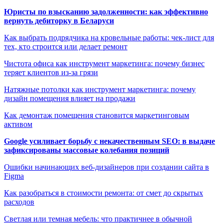
Юристы по взысканию задолженности: как эффективно
вернуть дебиторку в Беларуси
Как выбрать подрядчика на кровельные работы: чек-лист для
тех, кто строится или делает ремонт
Чистота офиса как инструмент маркетинга: почему бизнес
теряет клиентов из-за грязи
Натяжные потолки как инструмент маркетинга: почему
дизайн помещения влияет на продажи
Как демонтаж помещения становится маркетинговым
активом
Google усиливает борьбу с некачественным SEO: в выдаче
зафиксированы массовые колебания позиций
Ошибки начинающих веб-дизайнеров при создании сайта в
Figma
Как разобраться в стоимости ремонта: от смет до скрытых
расходов
Светлая или темная мебель: что практичнее в обычной