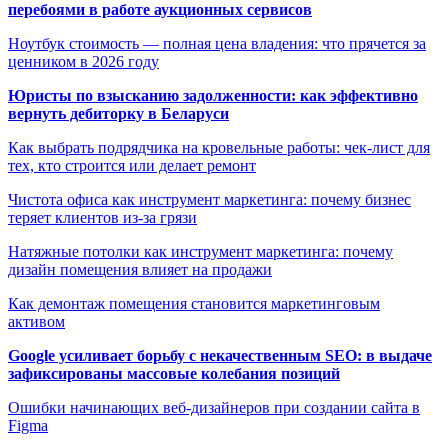
перебоями в работе аукционных сервисов
Ноутбук стоимость — полная цена владения: что прячется за
ценником в 2026 году
Юристы по взысканию задолженности: как эффективно
вернуть дебиторку в Беларуси
Как выбрать подрядчика на кровельные работы: чек-лист для
тех, кто строится или делает ремонт
Чистота офиса как инструмент маркетинга: почему бизнес
теряет клиентов из-за грязи
Натяжные потолки как инструмент маркетинга: почему
дизайн помещения влияет на продажи
Как демонтаж помещения становится маркетинговым
активом
Google усиливает борьбу с некачественным SEO: в выдаче
зафиксированы массовые колебания позиций
Ошибки начинающих веб-дизайнеров при создании сайта в
Figma