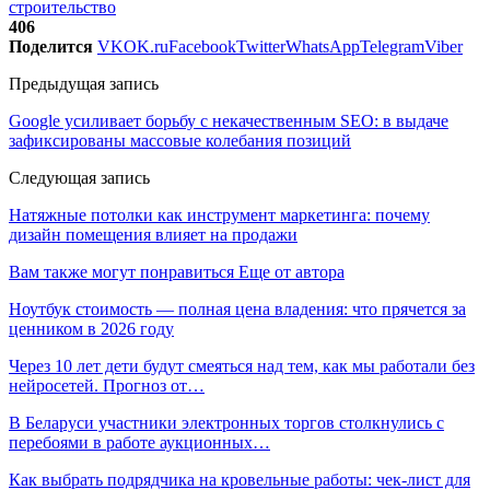
строительство
406
Поделится
VK
OK.ru
Facebook
Twitter
WhatsApp
Telegram
Viber
Предыдущая запись
Google усиливает борьбу с некачественным SEO: в выдаче
зафиксированы массовые колебания позиций
Следующая запись
Натяжные потолки как инструмент маркетинга: почему
дизайн помещения влияет на продажи
Вам также могут понравиться
Еще от автора
Ноутбук стоимость — полная цена владения: что прячется за
ценником в 2026 году
Через 10 лет дети будут смеяться над тем, как мы работали без
нейросетей. Прогноз от…
В Беларуси участники электронных торгов столкнулись с
перебоями в работе аукционных…
Как выбрать подрядчика на кровельные работы: чек-лист для