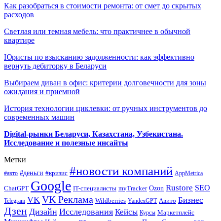
Как разобраться в стоимости ремонта: от смет до скрытых
расходов
Светлая или темная мебель: что практичнее в обычной
квартире
Юристы по взысканию задолженности: как эффективно
вернуть дебиторку в Беларуси
Выбираем диван в офис: критерии долговечности для зоны
ожидания и приемной
История технологии циклевки: от ручных инструментов до
современных машин
Digital-рынки Беларуси, Казахстана, Узбекистана.
Исследование и полезные инсайты
Метки
#новости компаний
#деньги
#кризис
#авто
AppMetrica
Google
Rustore
SEO
myTracker
Ozon
ChatGPT
IT-специалисты
VK Реклама
VK
Бизнес
Авито
Wildberries
Telegram
YandexGPT
Дзен
Дизайн
Исследования
Кейсы
Маркетплейс
Курсы