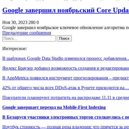
Google завершил ноябрьский Core Upda
Ноя 30, 2023
280
0
Google завершил ноябрьское ключевое обновление алгоритма пои
Предыдущие сообщения
Интересное:
В шаблонах Google Data Studio изменился процесс добавления
Яндекс Браузер добавил возможность создания и редактирова
В AppMetrica появился инструмент прогнозирования – преди
42% от общего числа всех DDoS-атак в Рунете приходится на…
Покупатели планируют потратить на распродаже 11.11 в сред
Google завершает переход на Mobile-First Indexing
В Беларуси участники электронных торгов столкнулись с п
Ноутбук стоимость — полная цена владения: что прячется за ц