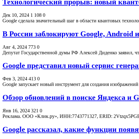
Технологический прорыв: новый квант
Дек 10, 2024
1 108
0
Google сделала значительный шаг в области квантовых техно
В России заблокируют Google, Android и
Авг 4, 2024
773
0
Депутат Государственной думы РФ Алексей Диденко заявил, ч
Google представил новый сервис генер
Фев 3, 2024
413
0
Google запускает новый инструмент для создания изображени
Обзор обновлений в поиске Яндекса и Go
Янв 16, 2024
321
0
Реклама. ООО «Клик.ру», ИНН:7743771327, ERID: 2Vtzqx5PG
Google рассказал, какие функции появят