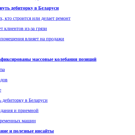
уть дебиторку в Беларуси
х, кто строится или делает ремонт
т клиентов из-за грязи
 помещения влияет на продажи
зафиксированы массовые колебания позиций
gma
одов
е
 дебиторку в Беларуси
идания и приемной
овременных машин
вание и полезные инсайты