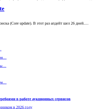
te
ска (Core update). В этот раз апдейт шел 26 дней.…
…
ния…
кты…
нем…
еребоями в работе аукционных сервисов
енником в 2026 году