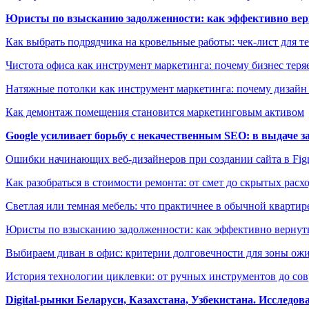
Юристы по взысканию задолженности: как эффективно верн
Как выбрать подрядчика на кровельные работы: чек-лист для те
Чистота офиса как инструмент маркетинга: почему бизнес теряе
Натяжные потолки как инструмент маркетинга: почему дизайн
Как демонтаж помещения становится маркетинговым активом
Google усиливает борьбу с некачественным SEO: в выдаче 
Ошибки начинающих веб-дизайнеров при создании сайта в Fi
Как разобраться в стоимости ремонта: от смет до скрытых расх
Светлая или темная мебель: что практичнее в обычной квартир
Юристы по взысканию задолженности: как эффективно вернуть
Выбираем диван в офис: критерии долговечности для зоны ож
История технологии циклевки: от ручных инструментов до с
Digital-рынки Беларуси, Казахстана, Узбекистана. Исследо