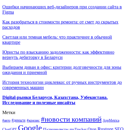
Ошибки начинающих веб-дизайнеров при создании сайта в
Figma
Как разобраться в стоимости ремонта: от смет до скрытых
расходов
Светлая или темная мебель: что практичнее в обычной
квартире
Юристы по взысканию задолженности: как эффективно
вернуть дебиторку в Беларуси
Выбираем диван в офис: критерии долговечности для зоны
ожидания и приемной
История технологии циклевки: от ручных инструментов до
современных машин
Digital-рынки Беларуси, Казахстана, Узбекистана.
Исследование и полезные инсайты
Метки
#новости компаний
#деньги
#кризис
#авто
AppMetrica
Google
Rustore
SEO
myTracker
Ozon
ChatGPT
IT-специалисты