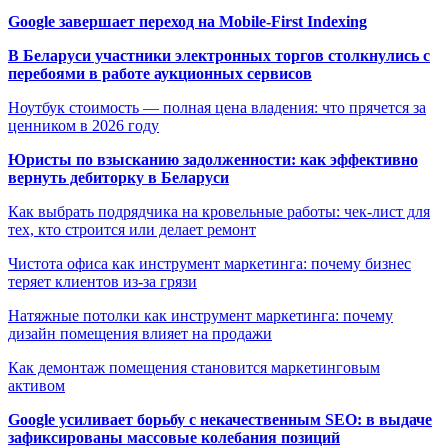
Google завершает переход на Mobile-First Indexing
В Беларуси участники электронных торгов столкнулись с
перебоями в работе аукционных сервисов
Ноутбук стоимость — полная цена владения: что прячется за
ценником в 2026 году
Юристы по взысканию задолженности: как эффективно
вернуть дебиторку в Беларуси
Как выбрать подрядчика на кровельные работы: чек-лист для
тех, кто строится или делает ремонт
Чистота офиса как инструмент маркетинга: почему бизнес
теряет клиентов из-за грязи
Натяжные потолки как инструмент маркетинга: почему
дизайн помещения влияет на продажи
Как демонтаж помещения становится маркетинговым
активом
Google усиливает борьбу с некачественным SEO: в выдаче
зафиксированы массовые колебания позиций