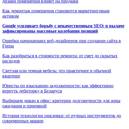
дизайн помещения влияет на продажи
Как демонтаж помещения становится маркетинговым
активом
Google усиливает борьбу с некачественным SEO: в выдаче
зафиксированы массовые колебания позиций
Ошибки начинающих веб-дизайнеров при создании сайта в
Figma
Как разобраться в стоимости ремонта: от смет до скрытых
расходов
Светлая или темная мебель: что практичнее в обычной
квартире
Юристы по взысканию задолженности: как эффективно
вернуть дебиторку в Беларуси
Выбираем диван в офис: критерии долговечности для зоны
ожидания и приемной
История технологии циклевки: от ручных инструментов до
современных машин