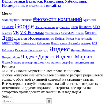
Digital-рынки Беларуси, Казахстана, Узбекистана.
Исследование и полезные инсайты
Метки
#новости компаний
#деньги
#кризис
#авто
AppMetrica
Google
Rustore
SEO
myTracker
Ozon
ChatGPT
IT-специалисты
VK Реклама
VK
Бизнес
Авито
Wildberries
Telegram
YandexGPT
Дзен
Дизайн
Исследования
Кейсы
Маркетплейс
Курсы
Минцифры
ПромоСтраницы
Нейросети
Обучение
Пресс-релизы
РСЯ
Яндекс
Реклама
Роскомнадзор
Яндекс.Вебмастер
Рейтинги
Яндекс.Маркет
Яндекс.Директ
Яндекс.Дзен
маркетинг
технологии
ремонт
Яндекс.Метрика
интерьер
смартфон
Реклама
© 2026 - Новый маркетинг. Все права защищены.
Любое копирование материалов с нашего ресурса разрешается
только с обратной активной ссылкой на страницу статьи.
Все материалы опубликованные на сайте взяты с открытых
источников и других порталов интернета, все права на
авторство принадлежат их законным владельцам.
Sign in