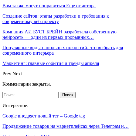
Вам также могут понравиться
Еще от автора
Создание сайтов: этапы разработки и требования к
современному веб-проекту
Компания АИ БУСТ БРЕЙН разработала собственную
нейросеть — один из первых прорывных…
Популярные виды напольных покрытий: что выбрать для
современного интерьера
Маркетинг: главные события и тренды апреля
Prev
Next
Комментарии закрыты.
Интересное:
Google внедряет новый тег – Google tag
Продвижение товаров на маркетплейсах через Телеграм и…