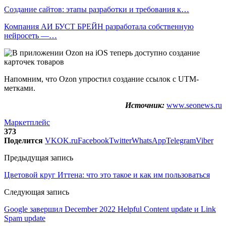
Создание сайтов: этапы разработки и требования к…
Компания АИ БУСТ БРЕЙН разработала собственную
нейросеть —…
Напомним, что Ozon упростил создание ссылок с UTM-
метками.
Источник:
www.seonews.ru
Маркетплейс
373
Поделится
VK
OK.ru
Facebook
Twitter
WhatsApp
Telegram
Viber
Предыдущая запись
Цветовой круг Иттена: что это такое и как им пользоваться
Следующая запись
Google завершил December 2022 Helpful Content update и Link
Spam update