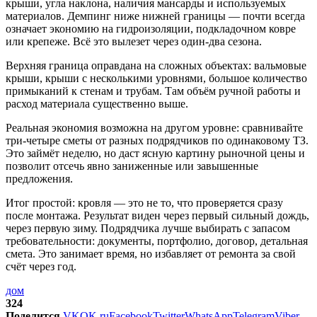
крыши, угла наклона, наличия мансарды и используемых
материалов. Демпинг ниже нижней границы — почти всегда
означает экономию на гидроизоляции, подкладочном ковре
или крепеже. Всё это вылезет через один-два сезона.
Верхняя граница оправдана на сложных объектах: вальмовые
крыши, крыши с несколькими уровнями, большое количество
примыканий к стенам и трубам. Там объём ручной работы и
расход материала существенно выше.
Реальная экономия возможна на другом уровне: сравнивайте
три-четыре сметы от разных подрядчиков по одинаковому ТЗ.
Это займёт неделю, но даст ясную картину рыночной цены и
позволит отсечь явно заниженные или завышенные
предложения.
Итог простой: кровля — это не то, что проверяется сразу
после монтажа. Результат виден через первый сильный дождь,
через первую зиму. Подрядчика лучше выбирать с запасом
требовательности: документы, портфолио, договор, детальная
смета. Это занимает время, но избавляет от ремонта за свой
счёт через год.
дом
324
Поделится
VK
OK.ru
Facebook
Twitter
WhatsApp
Telegram
Viber