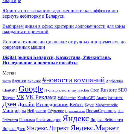
квартире
Юристы по взысканию задолженности: как эффективно
вернуть дебиторку в Беларуси
Выбираем диван в офис: критерии долговечности для зоны
ожидания и приемной
История технологии циклевки: от ручных инструментов до
современных машин
Digital-рынки Беларуси, Казахстана, Узбекистана.
Исследование и полезные инсайты
Метки
#новости компаний
#деньги
#кризис
#авто
AppMetrica
Google
Rustore
SEO
myTracker
Ozon
ChatGPT
IT-специалисты
VK Реклама
VK
Бизнес
Авито
Wildberries
Telegram
YandexGPT
Дзен
Дизайн
Исследования
Кейсы
Маркетплейс
Курсы
Минцифры
ПромоСтраницы
Нейросети
Обучение
Пресс-релизы
РСЯ
Яндекс
Реклама
Роскомнадзор
Яндекс.Вебмастер
Рейтинги
Яндекс.Маркет
Яндекс.Директ
Яндекс.Дзен