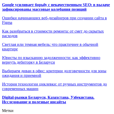
Google усиливает борьбу с некачественным SEO: в выдаче
зафиксированы массовые колебания позиций
Ошибки начинающих веб-дизайнеров при создании сайта в
Figma
Как разобраться в стоимости ремонта: от смет до скрытых
расходов
Светлая или темная мебель: что практичнее в обычной
квартире
Юристы по взысканию задолженности: как эффективно
вернуть дебиторку в Беларуси
Выбираем диван в офис: критерии долговечности для зоны
ожидания и приемной
История технологии циклевки: от ручных инструментов до
современных машин
Digital-рынки Беларуси, Казахстана, Узбекистана.
Исследование и полезные инсайты
Метки