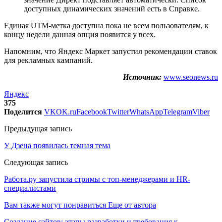
доступных динамических значений есть в Справке.
Единая UTM-метка доступна пока не всем пользователям, к
концу недели данная опция появится у всех.
Напомним, что Яндекс Маркет запустил рекомендации ставок
для рекламных кампаний.
Источник:
www.seonews.ru
Яндекс
375
Поделится
VK
OK.ru
Facebook
Twitter
WhatsApp
Telegram
Viber
Предыдущая запись
У Дзена появилась темная тема
Следующая запись
Работа.ру запустила стримы с топ-менеджерами и HR-
специалистами
Вам также могут понравиться
Еще от автора
Создание сайтов: этапы разработки и требования к