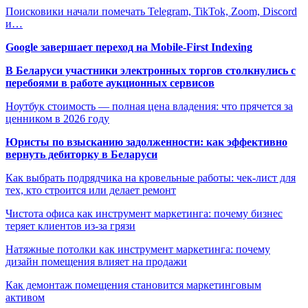
Поисковики начали помечать Telegram, TikTok, Zoom, Discord
и…
Google завершает переход на Mobile-First Indexing
В Беларуси участники электронных торгов столкнулись с
перебоями в работе аукционных сервисов
Ноутбук стоимость — полная цена владения: что прячется за
ценником в 2026 году
Юристы по взысканию задолженности: как эффективно
вернуть дебиторку в Беларуси
Как выбрать подрядчика на кровельные работы: чек-лист для
тех, кто строится или делает ремонт
Чистота офиса как инструмент маркетинга: почему бизнес
теряет клиентов из-за грязи
Натяжные потолки как инструмент маркетинга: почему
дизайн помещения влияет на продажи
Как демонтаж помещения становится маркетинговым
активом