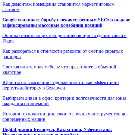
Как демонтаж помещения становится маркетинговым
активом
Google усиливает борьбу с некачественным SEO: в выдаче
зафиксированы массовые колебания позиций
Ошибки начинающих веб-дизайнеров при создании сайта в
Figma
Как разобраться в стоимости ремонта: от смет до скрытых
расходов
Светлая или темная мебель: что практичнее в обычной
квартире
Юристы по взысканию задолженности: как эффективно
вернуть дебиторку в Беларуси
Выбираем диван в офис: критерии долговечности для зоны
ожидания и приемной
История технологии циклевки: от ручных инструментов до
современных машин
Digital-рынки Беларуси, Казахстана, Узбекистана.
Исследование и полезные инсайты