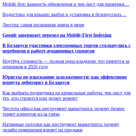
Mobile first: важность обновления и чек-лист для проверки…
Водостоки для крыши: выбор и установка в белорусских…
Люстра: самая роскошная лампа в мире
Google завершает переход на Mobile-First Indexing
В Беларуси участники электронных торгов столкнулись с
перебоями в работе аукционных сервисов
Ноутбук стоимость — полная цена владения: что прячется за
ценником в 2026 году
Юристы по взысканию задолженности: как эффективно
вернуть дебиторку в Беларуси
Как выбрать подрядчика на кровельные работы: чек-лист для
тех, кто строится или делает ремонт
Чистота офиса как инструмент маркетинга: почему бизнес
теряет клиентов из-за грязи
Натяжные потолки как инструмент маркетинга: почему
дизайн помещения влияет на продажи