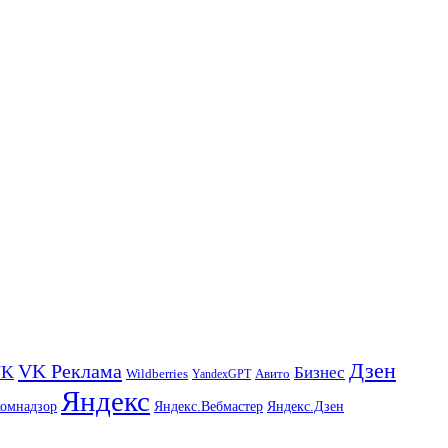
Дзен
VK Реклама
VK
Бизнес
Авито
Wildberries
YandexGPT
Яндекс
комнадзор
Яндекс.Вебмастер
Яндекс.Дзен