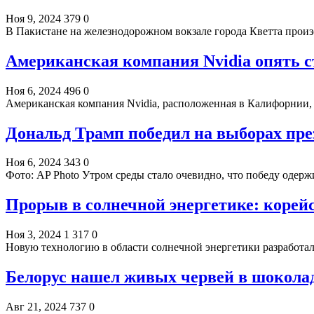
Ноя 9, 2024
379
0
В Пакистане на железнодорожном вокзале города Кветта прои
Американская компания Nvidia опять с
Ноя 6, 2024
496
0
Американская компания Nvidia, расположенная в Калифорнии,
Дональд Трамп победил на выборах пр
Ноя 6, 2024
343
0
Фото: AP Photo Утром среды стало очевидно, что победу одер
Прорыв в солнечной энергетике: корей
Ноя 3, 2024
1 317
0
Новую технологию в области солнечной энергетики разработа
Белорус нашел живых червей в шокола
Авг 21, 2024
737
0