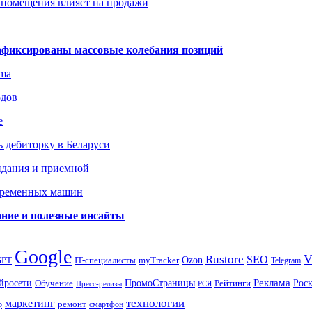
 помещения влияет на продажи
зафиксированы массовые колебания позиций
gma
одов
е
 дебиторку в Беларуси
идания и приемной
овременных машин
вание и полезные инсайты
Google
Rustore
SEO
myTracker
Ozon
GPT
IT-специалисты
Telegram
ПромоСтраницы
Реклама
Рос
йросети
Обучение
Рейтинги
Пресс-релизы
РСЯ
маркетинг
технологии
ремонт
р
смартфон