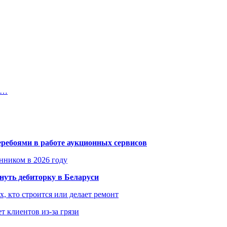
 …
еребоями в работе аукционных сервисов
енником в 2026 году
уть дебиторку в Беларуси
х, кто строится или делает ремонт
т клиентов из-за грязи