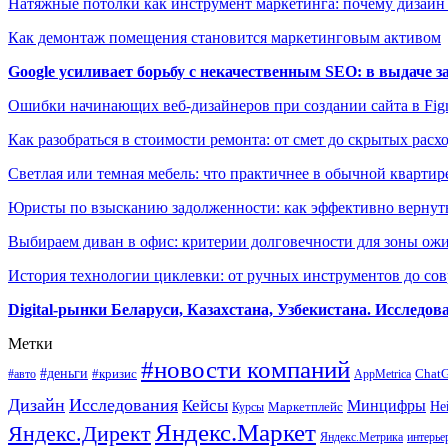
Натяжные потолки как инструмент маркетинга: почему дизайн
Как демонтаж помещения становится маркетинговым активом
Google усиливает борьбу с некачественным SEO: в выдаче 
Ошибки начинающих веб-дизайнеров при создании сайта в Fi
Как разобраться в стоимости ремонта: от смет до скрытых расх
Светлая или темная мебель: что практичнее в обычной квартир
Юристы по взысканию задолженности: как эффективно вернуть
Выбираем диван в офис: критерии долговечности для зоны ож
История технологии циклевки: от ручных инструментов до с
Digital-рынки Беларуси, Казахстана, Узбекистана. Исследо
Метки
#новости компаний
#деньги
#кризис
Chat
#авто
AppMetrica
Дизайн
Исследования
Кейсы
Минцифры
Маркетплейс
Не
Курсы
Яндекс.Маркет
Яндекс.Директ
Яндекс.Метрика
интерье