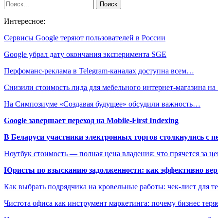
Интересное:
Сервисы Google теряют пользователей в России
Google убрал дату окончания эксперимента SGE
Перфоманс-реклама в Telegram-каналах доступна всем…
Снизили стоимость лида для мебельного интернет-магазина на
На Симпозиуме «Создавая будущее» обсудили важность…
Google завершает переход на Mobile-First Indexing
В Беларуси участники электронных торгов столкнулись с п
Ноутбук стоимость — полная цена владения: что прячется за ц
Юристы по взысканию задолженности: как эффективно верн
Как выбрать подрядчика на кровельные работы: чек-лист для те
Чистота офиса как инструмент маркетинга: почему бизнес теряе