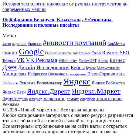
История технологии циклевки: от ручных инструментов до
современных машин
Digital-рынки Беларуси, Казахстана, Узбекистана.
Исследование и полезные инсайты
Метки
#новости компаний
#деньги
#кризис
#авто
AppMetrica
Google
Rustore
SEO
myTracker
Ozon
ChatGPT
IT-специалисты
VK Реклама
VK
Бизнес
Авито
Wildberries
Telegram
YandexGPT
Дзен
Дизайн
Исследования
Кейсы
Маркетплейс
Курсы
Минцифры
ПромоСтраницы
Нейросети
Обучение
Пресс-релизы
РСЯ
Яндекс
Реклама
Роскомнадзор
Яндекс.Вебмастер
Рейтинги
Яндекс.Маркет
Яндекс.Директ
Яндекс.Дзен
маркетинг
технологии
ремонт
Яндекс.Метрика
интерьер
смартфон
Реклама
© 2026 - Новый маркетинг. Все права защищены.
Любое копирование материалов с нашего ресурса разрешается
только с обратной активной ссылкой на страницу статьи.
Все материалы опубликованные на сайте взяты с открытых
источников и других порталов интернета, все права на