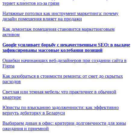
теряет клиентов из-за грязи
Натяжные потолки как инструмент маркетинга: почему
дизайн помещения влияет на продажи
Как демонтаж помещения становится маркетинговым
активом
Google усиливает борьбу с некачественным SEO: в выдаче
зафиксированы массовые колебания позиций
Ошибки начинающих веб-дизайнеров при создании сайта в
Figma
Как разобраться в стоимости ремонта: от смет до скрытых
расходов
Светлая или темная мебель: что практичнее в обычной
квартире
Юристы по взысканию задолженности: как эффективно
вернуть дебиторку в Беларуси
Выбираем диван в офис: критерии долговечности для зоны
ожидания и приемной