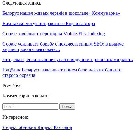
Следующая запись
Белорус нашел живых червей в шоколаде «Коммунарка»
Вам также могут понравиться
Еще от автора
Google завершает переход на Mobile-First Indexing
Google усиливает борьбу с некачественным SEO: в выдаче
зафиксированы массовые…
Что делать, если планшет упал в воду или пролилась жидкость
Нацбанк Беларуси завершает прием белорусских банкнот
старого образца
Prev
Next
Комментарии закрыты.
Интересное:
Яндекс обновил Яндекс Разговор