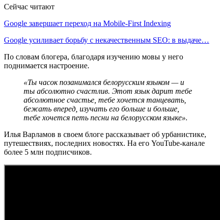
Сейчас читают
Google завершает переход на Mobile-First Indexing
Google усиливает борьбу с некачественным SEO: в выдаче…
По словам блогера, благодаря изучению мовы у него
поднимается настроение.
«Ты часок позанимался белорусским языком — и
ты абсолютно счастлив. Этот язык дарит тебе
абсолютное счастье, тебе хочется танцевать,
бежать вперед, изучать его больше и больше,
тебе хочется петь песни на белорусском языке».
Илья Варламов в своем блоге рассказывает об урбанистике,
путешествиях, последних новостях. На его YouTube-канале
более 5 млн подписчиков.