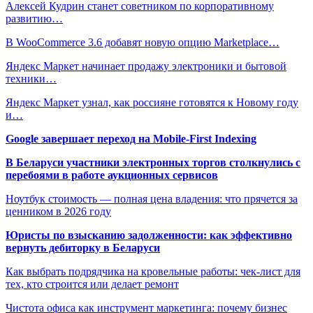
Алексей Кудрин станет советником по корпоративному
развитию…
В WooCommerce 3.6 добавят новую опцию Marketplace…
Яндекс Маркет начинает продажу электроники и бытовой
техники…
Яндекс Маркет узнал, как россияне готовятся к Новому году
и…
Google завершает переход на Mobile-First Indexing
В Беларуси участники электронных торгов столкнулись с
перебоями в работе аукционных сервисов
Ноутбук стоимость — полная цена владения: что прячется за
ценником в 2026 году
Юристы по взысканию задолженности: как эффективно
вернуть дебиторку в Беларуси
Как выбрать подрядчика на кровельные работы: чек-лист для
тех, кто строится или делает ремонт
Чистота офиса как инструмент маркетинга: почему бизнес