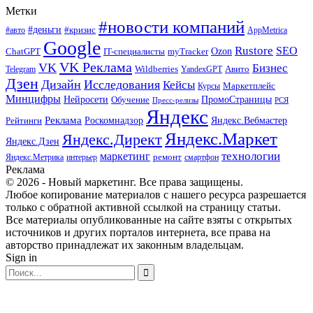
Метки
#новости компаний
#деньги
#кризис
#авто
AppMetrica
Google
Rustore
SEO
myTracker
Ozon
ChatGPT
IT-специалисты
VK Реклама
VK
Бизнес
Авито
Wildberries
Telegram
YandexGPT
Дзен
Дизайн
Исследования
Кейсы
Маркетплейс
Курсы
Минцифры
ПромоСтраницы
Нейросети
Обучение
Пресс-релизы
РСЯ
Яндекс
Реклама
Роскомнадзор
Яндекс.Вебмастер
Рейтинги
Яндекс.Маркет
Яндекс.Директ
Яндекс.Дзен
маркетинг
технологии
ремонт
Яндекс.Метрика
интерьер
смартфон
Реклама
© 2026 - Новый маркетинг. Все права защищены.
Любое копирование материалов с нашего ресурса разрешается
только с обратной активной ссылкой на страницу статьи.
Все материалы опубликованные на сайте взяты с открытых
источников и других порталов интернета, все права на
авторство принадлежат их законным владельцам.
Sign in