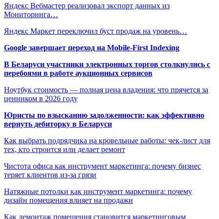
Яндекс Вебмастер реализовал экспорт данных из
Мониторинга…
Яндекс Маркет переключил буст продаж на уровень…
Google завершает переход на Mobile-First Indexing
В Беларуси участники электронных торгов столкнулись с
перебоями в работе аукционных сервисов
Ноутбук стоимость — полная цена владения: что прячется за
ценником в 2026 году
Юристы по взысканию задолженности: как эффективно
вернуть дебиторку в Беларуси
Как выбрать подрядчика на кровельные работы: чек-лист для
тех, кто строится или делает ремонт
Чистота офиса как инструмент маркетинга: почему бизнес
теряет клиентов из-за грязи
Натяжные потолки как инструмент маркетинга: почему
дизайн помещения влияет на продажи
Как демонтаж помещения становится маркетинговым