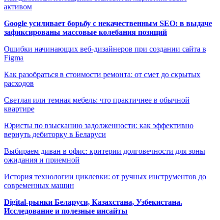
активом
Google усиливает борьбу с некачественным SEO: в выдаче
зафиксированы массовые колебания позиций
Ошибки начинающих веб-дизайнеров при создании сайта в
Figma
Как разобраться в стоимости ремонта: от смет до скрытых
расходов
Светлая или темная мебель: что практичнее в обычной
квартире
Юристы по взысканию задолженности: как эффективно
вернуть дебиторку в Беларуси
Выбираем диван в офис: критерии долговечности для зоны
ожидания и приемной
История технологии циклевки: от ручных инструментов до
современных машин
Digital-рынки Беларуси, Казахстана, Узбекистана.
Исследование и полезные инсайты