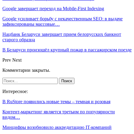
Google завершает переход на Mobile-First Indexing
Google усиливает борьбу с некачественным SEO: в выдаче
зафиксированы массовые…
Нацбанк Беларуси завершает прием белорусских банкнот
старого образца
В Беларуси произошёл крупный пожар в пассажирском поезде
Prev
Next
Комментарии закрыты.
Интересное:
В RuStore появились новые темы – темная и розовая
Контент-маркетинг является третьим по популярности
видом…
Минцифры возобновило аккредитацию IT-компаний