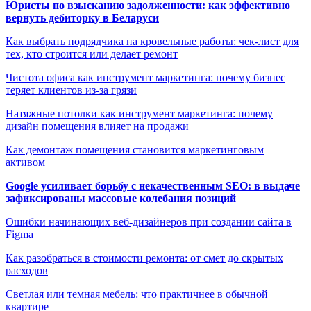
Юристы по взысканию задолженности: как эффективно
вернуть дебиторку в Беларуси
Как выбрать подрядчика на кровельные работы: чек-лист для
тех, кто строится или делает ремонт
Чистота офиса как инструмент маркетинга: почему бизнес
теряет клиентов из-за грязи
Натяжные потолки как инструмент маркетинга: почему
дизайн помещения влияет на продажи
Как демонтаж помещения становится маркетинговым
активом
Google усиливает борьбу с некачественным SEO: в выдаче
зафиксированы массовые колебания позиций
Ошибки начинающих веб-дизайнеров при создании сайта в
Figma
Как разобраться в стоимости ремонта: от смет до скрытых
расходов
Светлая или темная мебель: что практичнее в обычной
квартире