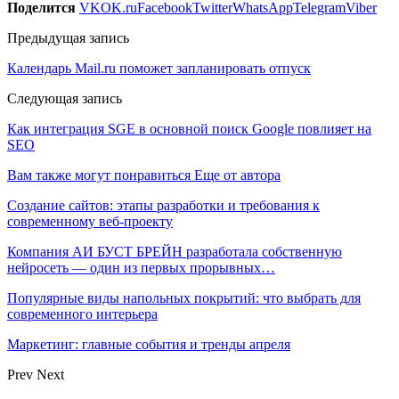
Поделится
VK
OK.ru
Facebook
Twitter
WhatsApp
Telegram
Viber
Предыдущая запись
Календарь Mail.ru поможет запланировать отпуск
Следующая запись
Как интеграция SGE в основной поиск Google повлияет на
SEO
Вам также могут понравиться
Еще от автора
Создание сайтов: этапы разработки и требования к
современному веб-проекту
Компания АИ БУСТ БРЕЙН разработала собственную
нейросеть — один из первых прорывных…
Популярные виды напольных покрытий: что выбрать для
современного интерьера
Маркетинг: главные события и тренды апреля
Prev
Next