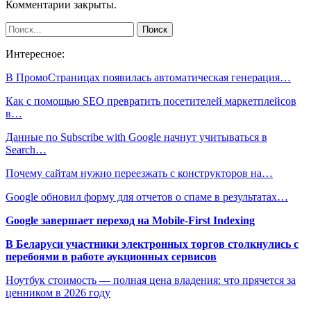
Комментарии закрыты.
Интересное:
В ПромоСтраницах появилась автоматическая генерация…
Как с помощью SEO превратить посетителей маркетплейсов
в…
Данные по Subscribe with Google начнут учитываться в
Search…
Почему сайтам нужно переезжать с конструкторов на…
Google обновил форму для отчетов о спаме в результатах…
Google завершает переход на Mobile-First Indexing
В Беларуси участники электронных торгов столкнулись с
перебоями в работе аукционных сервисов
Ноутбук стоимость — полная цена владения: что прячется за
ценником в 2026 году