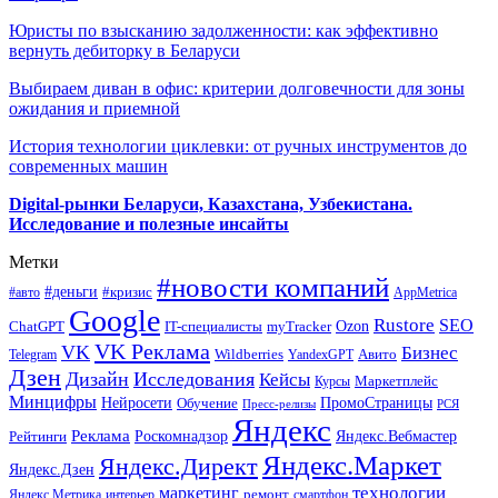
Юристы по взысканию задолженности: как эффективно
вернуть дебиторку в Беларуси
Выбираем диван в офис: критерии долговечности для зоны
ожидания и приемной
История технологии циклевки: от ручных инструментов до
современных машин
Digital-рынки Беларуси, Казахстана, Узбекистана.
Исследование и полезные инсайты
Метки
#новости компаний
#деньги
#кризис
#авто
AppMetrica
Google
Rustore
SEO
myTracker
Ozon
ChatGPT
IT-специалисты
VK Реклама
VK
Бизнес
Авито
Wildberries
Telegram
YandexGPT
Дзен
Дизайн
Исследования
Кейсы
Маркетплейс
Курсы
Минцифры
ПромоСтраницы
Нейросети
Обучение
Пресс-релизы
РСЯ
Яндекс
Реклама
Роскомнадзор
Яндекс.Вебмастер
Рейтинги
Яндекс.Маркет
Яндекс.Директ
Яндекс.Дзен
маркетинг
технологии
ремонт
Яндекс.Метрика
интерьер
смартфон