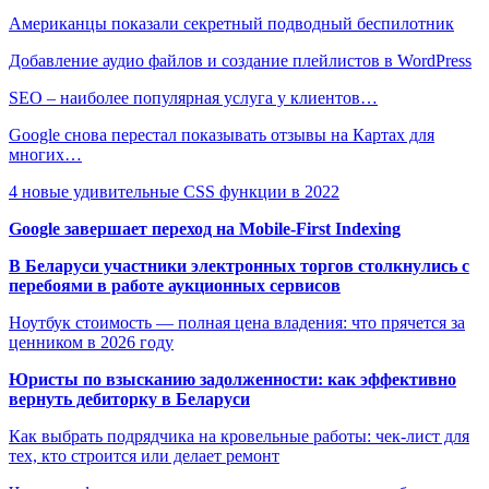
Американцы показали секретный подводный беспилотник
Добавление аудио файлов и создание плейлистов в WordPress
SEO – наиболее популярная услуга у клиентов…
Google снова перестал показывать отзывы на Картах для
многих…
4 новые удивительные CSS функции в 2022
Google завершает переход на Mobile-First Indexing
В Беларуси участники электронных торгов столкнулись с
перебоями в работе аукционных сервисов
Ноутбук стоимость — полная цена владения: что прячется за
ценником в 2026 году
Юристы по взысканию задолженности: как эффективно
вернуть дебиторку в Беларуси
Как выбрать подрядчика на кровельные работы: чек-лист для
тех, кто строится или делает ремонт