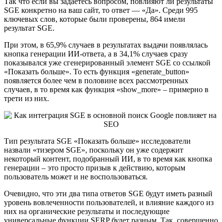
Так что если вы задаетесь вопросом, повлияют ли результаты
SGE конкретно на ваш сайт, то ответ — «Да». Среди 995
ключевых слов, которые были проверены, 864 имели
результат SGE.
При этом, в 65,9% случаев в результатах выдачи появлялась
кнопка генерации ИИ-ответа, а в 34,1% случаев сразу
показывался уже сгенерированный элемент SGE со ссылкой
«Показать больше». То есть функция «generate_button»
появляется более чем в половине всех рассмотренных
случаев, в то время как функция «show_more» – примерно в
трети из них.
Тип результата SGE «Показать больше» исследователи
назвали «тизером SGE», поскольку он уже содержит
некоторый контент, подобранный ИИ, в то время как кнопка
генерации – это просто призыв к действию, которым
пользователь может и не воспользоваться.
Очевидно, что эти два типа ответов SGE будут иметь разный
уровень вовлеченности пользователей, и влияние каждого из
них на органические результаты и последующие
универсальные функции SERP будет разным. Так, совершенно