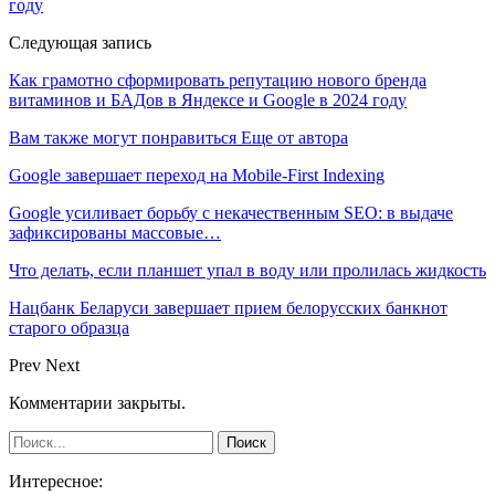
году
Следующая запись
Как грамотно сформировать репутацию нового бренда
витаминов и БАДов в Яндексе и Google в 2024 году
Вам также могут понравиться
Еще от автора
Google завершает переход на Mobile-First Indexing
Google усиливает борьбу с некачественным SEO: в выдаче
зафиксированы массовые…
Что делать, если планшет упал в воду или пролилась жидкость
Нацбанк Беларуси завершает прием белорусских банкнот
старого образца
Prev
Next
Комментарии закрыты.
Интересное: