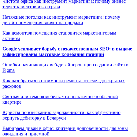
Чистота офиса как инструмент маркетинга: почему бизнес
теряет клиентов из-за грязи
Натяжные потолки как инструмент маркетинга: почему
дизайн помещения влияет на продажи
Как демонтаж помещения становится маркетинговым
активом
Google усиливает борьбу с некачественным SEO: в выдаче
зафиксированы массовые колебания позиций
Ошибки начинающих веб-дизайнеров при создании сайта в
Figma
Как разобраться в стоимости ремонта: от смет до скрытых
расходов
Светлая или темная мебель: что практичнее в обычной
квартире
Юристы по взысканию задолженности: как эффективно
вернуть дебиторку в Беларуси
Выбираем диван в офис: критерии долговечности для зоны
ожидания и приемной