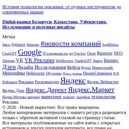
История технологии циклевки: от ручных инструментов до
современных машин
Digital-рынки Беларуси, Казахстана, Узбекистана.
Исследование и полезные инсайты
Метки
#новости компаний
#деньги
#кризис
#авто
AppMetrica
Google
Rustore
SEO
myTracker
Ozon
ChatGPT
IT-специалисты
VK Реклама
VK
Бизнес
Авито
Wildberries
Telegram
YandexGPT
Дзен
Дизайн
Исследования
Кейсы
Маркетплейс
Курсы
Минцифры
ПромоСтраницы
Нейросети
Обучение
Пресс-релизы
РСЯ
Яндекс
Реклама
Роскомнадзор
Яндекс.Вебмастер
Рейтинги
Яндекс.Маркет
Яндекс.Директ
Яндекс.Дзен
маркетинг
технологии
ремонт
Яндекс.Метрика
интерьер
смартфон
Реклама
© 2026 - Новый маркетинг. Все права защищены.
Любое копирование материалов с нашего ресурса разрешается
только с обратной активной ссылкой на страницу статьи.
Все материалы опубликованные на сайте взяты с открытых
источников и других порталов интернета, все права на