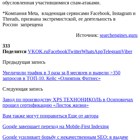
обусловленная участившимися спам-атаками.
*Компания Meta, владеющая сервисами Facebook, Instagram и
Threads, признана экстремистской, ее деятельность в
России запрещена
Источник:
searchengines.guru
333
Поделится
VK
OK.ru
Facebook
Twitter
WhatsApp
Telegram
Viber
Предыдущая запись
Увеличили трафик в 3 раза за 8 месяцев и вывели >350
запросов в ТОП-10. Кейс «Олимпик Фитнес»
Следующая запись
Завод по производству XPS ТЕХНОНИКОЛЬ в Осиповичах
прошел сертификацию «Листок жизни»
Вам также могут понравиться
Еще от автора
Google завершает переход на Mobile-First Indexing
Google усиливает борьбу с некачественным SEO: в выдаче