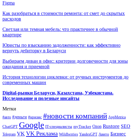
Figma
Как разобраться в стоимости ремонта: от смет до скрытых
расходов
Светлая или темная мебель: что практичнее в обычной
квартире
Юристы по взысканию задолженности: как эффективно
вернуть дебиторку в Беларуси
Выбираем диван в офис: критерии долговечности для зоны
ожидания и приемной
История технологии циклевки: от ручных инструментов до
современных машин
Digital-рынки Беларуси, Казахстана, Узбекистана.
Исследование и полезные инсайты
Метки
#новости компаний
#деньги
#кризис
#авто
AppMetrica
Google
Rustore
SEO
myTracker
Ozon
ChatGPT
IT-специалисты
VK Реклама
VK
Бизнес
Авито
Wildberries
Telegram
YandexGPT