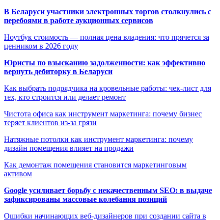
В Беларуси участники электронных торгов столкнулись с
перебоями в работе аукционных сервисов
Ноутбук стоимость — полная цена владения: что прячется за
ценником в 2026 году
Юристы по взысканию задолженности: как эффективно
вернуть дебиторку в Беларуси
Как выбрать подрядчика на кровельные работы: чек-лист для
тех, кто строится или делает ремонт
Чистота офиса как инструмент маркетинга: почему бизнес
теряет клиентов из-за грязи
Натяжные потолки как инструмент маркетинга: почему
дизайн помещения влияет на продажи
Как демонтаж помещения становится маркетинговым
активом
Google усиливает борьбу с некачественным SEO: в выдаче
зафиксированы массовые колебания позиций
Ошибки начинающих веб-дизайнеров при создании сайта в