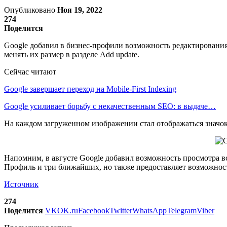
Опубликовано
Ноя 19, 2022
274
Поделится
Google добавил в бизнес-профили возможность редактирования
менять их размер в разделе Add update.
Сейчас читают
Google завершает переход на Mobile-First Indexing
Google усиливает борьбу с некачественным SEO: в выдаче…
На каждом загруженном изображении стал отображаться значок
Напомним, в августе Google добавил возможность просмотра все
Профиль и три ближайших, но также предоставляет возможност
Источник
274
Поделится
VK
OK.ru
Facebook
Twitter
WhatsApp
Telegram
Viber