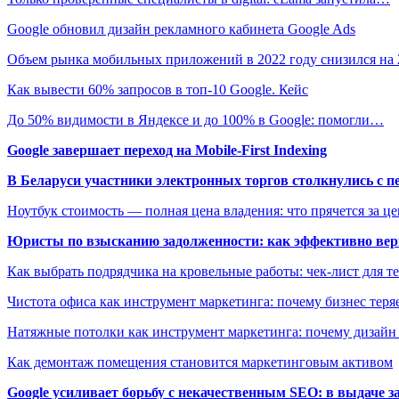
Google обновил дизайн рекламного кабинета Google Ads
Объем рынка мобильных приложений в 2022 году снизился на
Как вывести 60% запросов в топ-10 Google. Кейс
До 50% видимости в Яндексе и до 100% в Google: помогли…
Google завершает переход на Mobile-First Indexing
В Беларуси участники электронных торгов столкнулись с п
Ноутбук стоимость — полная цена владения: что прячется за ц
Юристы по взысканию задолженности: как эффективно верн
Как выбрать подрядчика на кровельные работы: чек-лист для те
Чистота офиса как инструмент маркетинга: почему бизнес теряе
Натяжные потолки как инструмент маркетинга: почему дизайн
Как демонтаж помещения становится маркетинговым активом
Google усиливает борьбу с некачественным SEO: в выдаче 