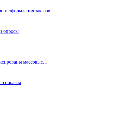
и и оформления заказов
ез опросы
фиксированы массовые…
го образца