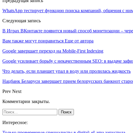
Предыдущая запись
WhatsApp тестирует функцию поиска компаний, общения с ним
Следующая запись
В Играх ВКонтакте появится новый способ монетизации – чер
Вам также могут понравиться
Еще от автора
Google завершает переход на Mobile-First Indexing
Google усиливает борьбу с некачественным SEO: в выдаче за
Что делать, если планшет упал в воду или пролилась жидкость
Нацбанк Беларуси завершает прием белорусских банкнот старо
Prev
Next
Комментарии закрыты.
Интересное:
Только проверенные специалисты в digital: eLama запустила…