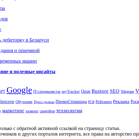
gma
одов
е
 дебиторку в Беларуси
идания и приемной
овременных машин
вание и полезные инсайты
Google
Rustore
SEO
myTracker
Ozon
GPT
IT-специалисты
Telegram
ПромоСтраницы
Реклама
Рос
йросети
Обучение
Рейтинги
Пресс-релизы
РСЯ
маркетинг
технологии
ремонт
р
смартфон
олько с обратной активной ссылкой на страницу статьи.
чников и других порталов интернета, все права на авторство п