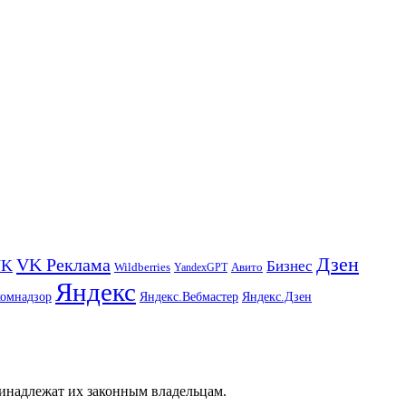
Дзен
VK Реклама
VK
Бизнес
Авито
Wildberries
YandexGPT
Яндекс
комнадзор
Яндекс.Вебмастер
Яндекс.Дзен
ринадлежат их законным владельцам.