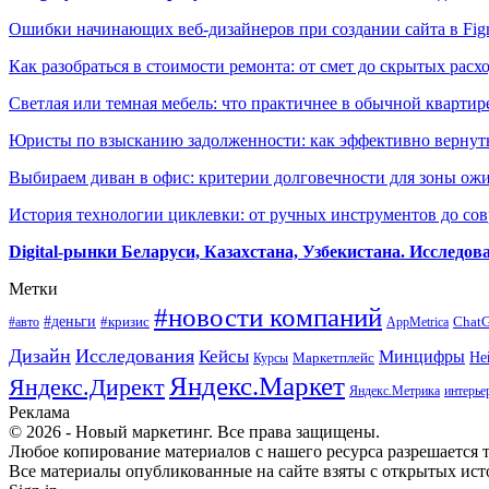
Ошибки начинающих веб-дизайнеров при создании сайта в Fi
Как разобраться в стоимости ремонта: от смет до скрытых расх
Светлая или темная мебель: что практичнее в обычной квартир
Юристы по взысканию задолженности: как эффективно вернуть
Выбираем диван в офис: критерии долговечности для зоны ож
История технологии циклевки: от ручных инструментов до с
Digital-рынки Беларуси, Казахстана, Узбекистана. Исследо
Метки
#новости компаний
#деньги
#кризис
Chat
#авто
AppMetrica
Дизайн
Исследования
Кейсы
Минцифры
Маркетплейс
Не
Курсы
Яндекс.Маркет
Яндекс.Директ
Яндекс.Метрика
интерье
Реклама
© 2026 - Новый маркетинг. Все права защищены.
Любое копирование материалов с нашего ресурса разрешается т
Все материалы опубликованные на сайте взяты с открытых исто