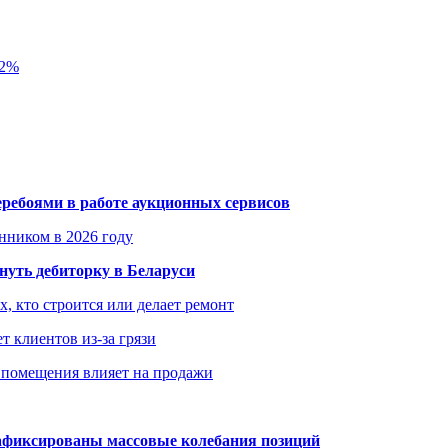
 2%
еребоями в работе аукционных сервисов
енником в 2026 году
уть дебиторку в Беларуси
х, кто строится или делает ремонт
т клиентов из-за грязи
 помещения влияет на продажи
зафиксированы массовые колебания позиций