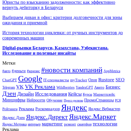
Юристы по взысканию задолженности: как эффективно
вернуть дебиторку в Беларуси
Выбираем диван в офис: критерии долговечности для зоны
ожидания и приемной
История технологии циклевки: от ручных инструментов до
современных машин
Digital-рынки Беларуси, Казахстана, Узбекистана.
Исследование и полезные инсайты
Метки
#новости компаний
#деньги
#кризис
#авто
AppMetrica
Google
Rustore
SEO
myTracker
Ozon
ChatGPT
IT-специалисты
VK Реклама
VK
Бизнес
Авито
Wildberries
Telegram
YandexGPT
Дзен
Дизайн
Исследования
Кейсы
Маркетплейс
Курсы
Минцифры
ПромоСтраницы
Нейросети
Обучение
Пресс-релизы
РСЯ
Яндекс
Реклама
Роскомнадзор
Яндекс.Вебмастер
Рейтинги
Яндекс.Маркет
Яндекс.Директ
Яндекс.Дзен
маркетинг
технологии
ремонт
Яндекс.Метрика
интерьер
смартфон
Реклама