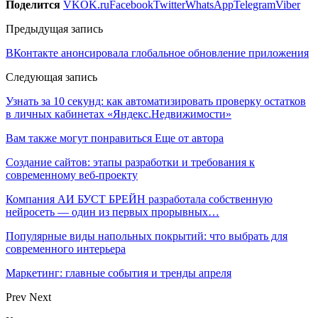
Поделится
VK
OK.ru
Facebook
Twitter
WhatsApp
Telegram
Viber
Предыдущая запись
ВКонтакте анонсировала глобальное обновление приложения
Следующая запись
Узнать за 10 секунд: как автоматизировать проверку остатков
в личных кабинетах «Яндекс.Недвижимости»
Вам также могут понравиться
Еще от автора
Создание сайтов: этапы разработки и требования к
современному веб-проекту
Компания АИ БУСТ БРЕЙН разработала собственную
нейросеть — один из первых прорывных…
Популярные виды напольных покрытий: что выбрать для
современного интерьера
Маркетинг: главные события и тренды апреля
Prev
Next