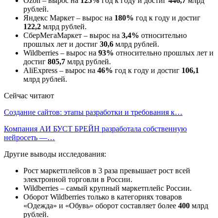
Ozon – вырос на
125%
год к году и достиг
446,7
млрд
рублей.
Яндекс Маркет – вырос на
180%
год к году и достиг
122,2
млрд рублей.
СберМегаМаркет – вырос на
3,4%
относительно
прошлых лет и достиг
30,6
млрд рублей.
Wildberries – вырос на
93%
относительно прошлых лет и
достиг
805,7
млрд рублей.
AliExpress – вырос на
46%
год к году и достиг
106,1
млрд рублей.
Сейчас читают
Создание сайтов: этапы разработки и требования к…
Компания АИ БУСТ БРЕЙН разработала собственную
нейросеть —…
Другие выводы исследования:
Рост маркетплейсов в 3 раза превышает рост всей
электронной торговли в России.
Wildberries – самый крупный маркетплейс России.
Оборот Wildberries только в категориях товаров
«Одежда» и «Обувь» оборот составляет более
400
млрд
рублей.