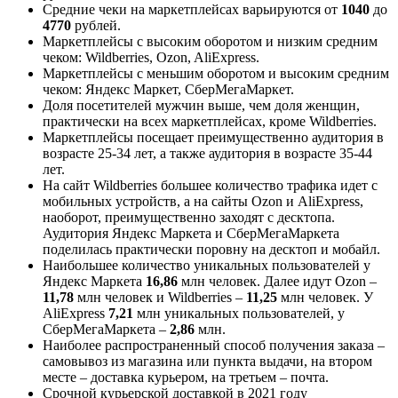
Средние чеки на маркетплейсах варьируются от
1040
до
4770
рублей.
Маркетплейсы с высоким оборотом и низким средним
чеком: Wildberries, Ozon, AliExpress.
Маркетплейсы с меньшим оборотом и высоким средним
чеком: Яндекс Маркет, СберМегаМаркет.
Доля посетителей мужчин выше, чем доля женщин,
практически на всех маркетплейсах, кроме Wildberries.
Маркетплейсы посещает преимущественно аудитория в
возрасте 25-34 лет, а также аудитория в возрасте 35-44
лет.
На сайт Wildberries большее количество трафика идет с
мобильных устройств, а на сайты Ozon и AliExpress,
наоборот, преимущественно заходят с десктопа.
Аудитория Яндекс Маркета и СберМегаМаркета
поделилась практически поровну на десктоп и мобайл.
Наибольшее количество уникальных пользователей у
Яндекс Маркета
16,86
млн человек. Далее идут Ozon –
11,78
млн человек и Wildberries –
11,25
млн человек. У
AliExpress
7,21
млн уникальных пользователей, у
СберМегаМаркета –
2,86
млн.
Наиболее распространенный способ получения заказа –
самовывоз из магазина или пункта выдачи, на втором
месте – доставка курьером, на третьем – почта.
Срочной курьерской доставкой в 2021 году