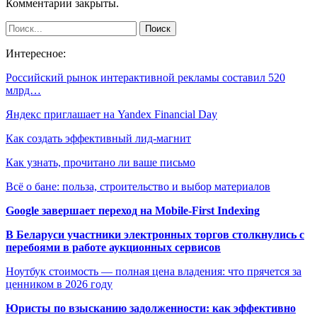
Комментарии закрыты.
Интересное:
Российский рынок интерактивной рекламы составил 520
млрд…
Яндекс приглашает на Yandex Financial Day
Как создать эффективный лид-магнит
Как узнать, прочитано ли ваше письмо
Всё о бане: польза, строительство и выбор материалов
Google завершает переход на Mobile-First Indexing
В Беларуси участники электронных торгов столкнулись с
перебоями в работе аукционных сервисов
Ноутбук стоимость — полная цена владения: что прячется за
ценником в 2026 году
Юристы по взысканию задолженности: как эффективно