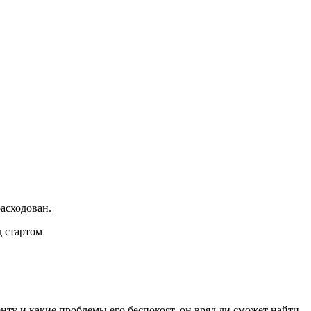
расходован.
ту и какие проблемы его беспокоят, он вряд ли сможет найти