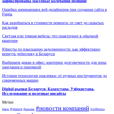
зафиксированы массовые колебания позиций
Ошибки начинающих веб-дизайнеров при создании сайта в
Figma
Как разобраться в стоимости ремонта: от смет до скрытых
расходов
Светлая или темная мебель: что практичнее в обычной
квартире
Юристы по взысканию задолженности: как эффективно
вернуть дебиторку в Беларуси
Выбираем диван в офис: критерии долговечности для зоны
ожидания и приемной
История технологии циклевки: от ручных инструментов до
современных машин
Digital-рынки Беларуси, Казахстана, Узбекистана.
Исследование и полезные инсайты
Метки
#новости компаний
#деньги
#кризис
#авто
AppMetrica