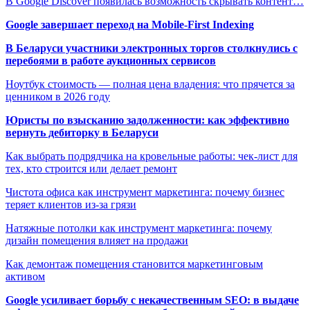
В Google Discover появилась возможность скрывать контент…
Google завершает переход на Mobile-First Indexing
В Беларуси участники электронных торгов столкнулись с
перебоями в работе аукционных сервисов
Ноутбук стоимость — полная цена владения: что прячется за
ценником в 2026 году
Юристы по взысканию задолженности: как эффективно
вернуть дебиторку в Беларуси
Как выбрать подрядчика на кровельные работы: чек-лист для
тех, кто строится или делает ремонт
Чистота офиса как инструмент маркетинга: почему бизнес
теряет клиентов из-за грязи
Натяжные потолки как инструмент маркетинга: почему
дизайн помещения влияет на продажи
Как демонтаж помещения становится маркетинговым
активом
Google усиливает борьбу с некачественным SEO: в выдаче