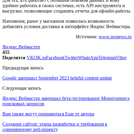
Для тех, кто работает с большим объемом данных и кому
удобнее работать в своих системах, есть API инструмента и
выгрузки, позволяющие сохранять отчеты для офлайн-работы.
Напомним, ранее у магазинов появилась возможность
добавлять условия доставки в интерфейсе Яндекс Вебмастера.
Источник:
www.seonews.ru
Яндекс.Вебмастер
455
Поделится
VK
OK.ru
Facebook
Twitter
WhatsApp
Telegram
Viber
Предыдущая запись
Google завершил September 2023 helpful content update
Следующая запись
Яндекс Вебмастер завершил бета-тестирование Мониторинга
поисковых запросов
Вам также могут понравиться
Еще от автора
Создание сайтов: этапы разработки и требования к
современному веб-проекту