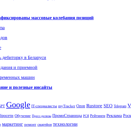
зафиксированы массовые колебания позиций
gma
одов
е
 дебиторку в Беларуси
идания и приемной
овременных машин
вание и полезные инсайты
Google
Rustore
SEO
myTracker
Ozon
GPT
IT-специалисты
Telegram
ПромоСтраницы
Реклама
Рос
йросети
Обучение
Рейтинги
Пресс-релизы
РСЯ
маркетинг
технологии
ремонт
р
смартфон