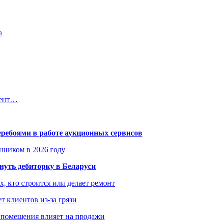
а
мент…
еребоями в работе аукционных сервисов
енником в 2026 году
уть дебиторку в Беларуси
х, кто строится или делает ремонт
т клиентов из-за грязи
 помещения влияет на продажи