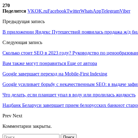
270
Поделится
VK
OK.ru
Facebook
Twitter
WhatsApp
Telegram
Viber
Предыдущая запись
В приложении Яндекс Путешествий появилась продажа ж/д би
Следующая запись
Сколько стоит SEO в 2023 году? Руководство по ценообразова
Вам также могут понравиться
Еще от автора
Google завершает переход на Mobile-First Indexing
Google усиливает борьбу с некачественным SEO: в выдаче за
Что делать, если планшет упал в воду или пролилась жидкость
Нацбанк Беларуси завершает прием белорусских банкнот старо
Prev
Next
Комментарии закрыты.