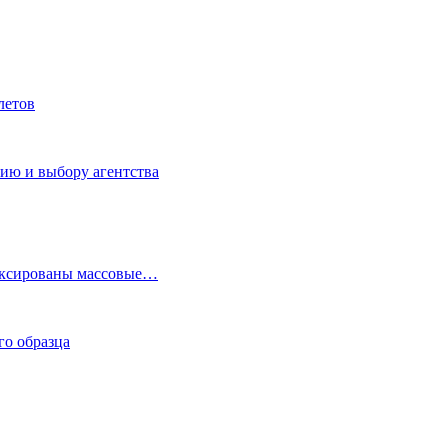
летов
нию и выбору агентства
фиксированы массовые…
го образца