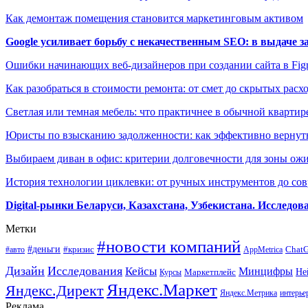
Как демонтаж помещения становится маркетинговым активом
Google усиливает борьбу с некачественным SEO: в выдаче 
Ошибки начинающих веб-дизайнеров при создании сайта в Fi
Как разобраться в стоимости ремонта: от смет до скрытых расх
Светлая или темная мебель: что практичнее в обычной квартир
Юристы по взысканию задолженности: как эффективно вернуть
Выбираем диван в офис: критерии долговечности для зоны ож
История технологии циклевки: от ручных инструментов до с
Digital-рынки Беларуси, Казахстана, Узбекистана. Исследо
Метки
#новости компаний
#деньги
#кризис
Chat
#авто
AppMetrica
Дизайн
Исследования
Кейсы
Минцифры
Маркетплейс
Не
Курсы
Яндекс.Маркет
Яндекс.Директ
Яндекс.Метрика
интерье
Реклама