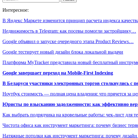
Интересное:
В Яндекс Маркете изменится принцип расчета индекса качеств
Недвижимость в Telegram: как посевы помогли застройщику…
Google объявил о запуске очередного этапа Product Reviews…
Google тестирует новый дизайн блока локальной выдачи
Платформа MyTracker представила новый бесплатный инстру
Google завершает переход на Mobile-First Indexing
В Беларуси участники электронных торгов столкнулись с п
Ноутбук стоимость — полная цена владения: что прячется за ц
Юристы по взысканию задолженности: как эффективно верн
Как выбрать подрядчика на кровельные работы: чек-лист для те
Чистота офиса как инструмент маркетинга: почему бизнес теряе
Натяжные потолки как инструмент маркетинга: почему дизайн