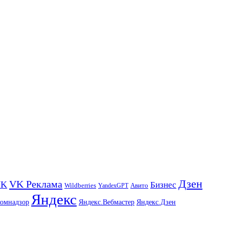
Дзен
VK Реклама
VK
Бизнес
Авито
Wildberries
YandexGPT
Яндекс
комнадзор
Яндекс.Вебмастер
Яндекс.Дзен