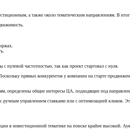
естиционным, а также около тематическим направлениям. В ито
движимость.
биржах.
ть.
 с нулевой частотностью, так как проект стартовал с нуля.
скольку прямых конкурентов у компании на старте продвижени
м, определены общие интересы ЦА, подходящие под направлени
 ручным управлением ставками или с оптимизацией кликов. Это 
нции в инвестиционной тематике на поиске крайне высокий. Аук