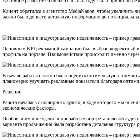
Активное развитие e-commerce в 2020 году стало причиной ре
Клиент обратился в агентство MediaNation, чтобы увеличить чис
важно было донести детальную информацию до потенциальны
Основным KPI рекламной кампании был выбран корректный вво
профиль на портале. Взаимодействие происходит именно через 
В начале работы сложно было оценить оптимальную стоимость
планомерно улучшать рекламные показатели благодаря оптим
Решение
Работа началась с обширного аудита, в ходе которого мы оцен
экономические факторы.
Особое внимание уделили проработке портрета целевой аудитор
варианта продвижения была разработана детальная структура 