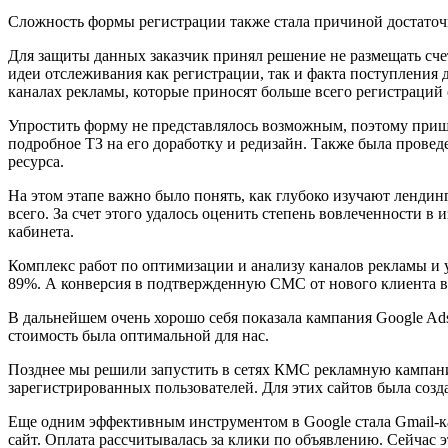
Сложность формы регистрации также стала причиной достато
Для защиты данных заказчик принял решение не размещать счет
идеи отслеживания как регистрации, так и факта поступления д
каналах рекламы, которые приносят больше всего регистраци
Упростить форму не представлялось возможным, поэтому пришл
подробное ТЗ на его доработку и редизайн. Также была проведе
ресурса.
На этом этапе важно было понять, как глубоко изучают ленди
всего. За счет этого удалось оценить степень вовлеченности 
кабинета.
Комплекс работ по оптимизации и анализу каналов рекламы и у
89%. А конверсия в подтвержденную СМС от нового клиента 
В дальнейшем очень хорошо себя показала кампания Google Ads
стоимость была оптимальной для нас.
Позднее мы решили запустить в сетях КМС рекламную кампанию
зарегистрированных пользователей. Для этих сайтов была соз
Еще одним эффективным инструментом в Google стала Gmail-ка
сайт. Оплата рассчитывалась за клики по объявлению. Сейчас э