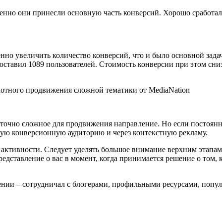
нно они принесли основную часть конверсий. Хорошо сработал и 
венно увеличить количество конверсий, что и было основной зада
 составил 1089 пользователей. Стоимость конверсии при этом сни
точно сложное для продвижения направление. Но если постоянн
ую конверсионную аудиторию и через контекстную рекламу.
й активности. Следует уделять большое внимание верхним этапа
дставление о вас в момент, когда принимается решение о том, к
влении – сотрудничал с блогерами, профильными ресурсами, п