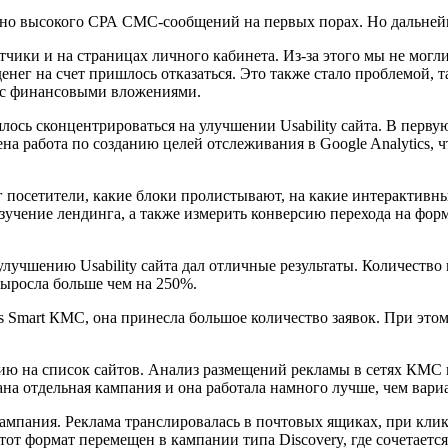
чно высокого СРА СМС-сообщений на первых порах. Но дальнейш
чики и на страницах личного кабинета. Из-за этого мы не могл
енег на счет пришлось отказаться. Это также стало проблемой, 
й с финансовыми вложениями.
ось сконцентрироваться на улучшении Usability сайта. В перв
на работа по созданию целей отслеживания в Google Analytics, 
нг посетители, какие блоки пролистывают, на какие интерактив
в изучение лендинга, а также измерить конверсию перехода на ф
лучшению Usability сайта дал отличные результаты. Количество
выросла больше чем на 250%.
 Smart КМС, она принесла большое количество заявок. При этом 
 на список сайтов. Анализ размещений рекламы в сетях КМС по
дана отдельная кампания и она работала намного лучше, чем ва
мпания. Реклама транслировалась в почтовых ящиках, при клике
тот формат перемещен в кампании типа Discovery, где сочетаетс