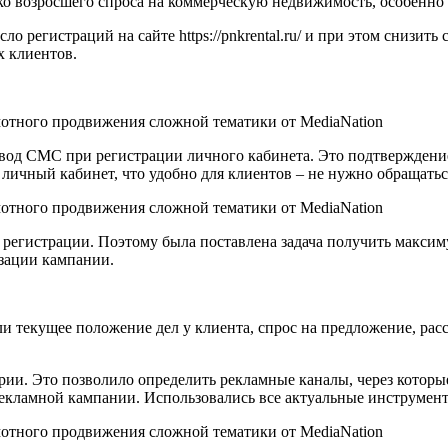
зко возросшего спроса на коммерческую недвижимость, особенно 
ло регистраций на сайте https://pnkrental.ru/ и при этом снизить
х клиентов.
д СМС при регистрации личного кабинета. Это подтверждение т
личный кабинет, что удобно для клиентов – не нужно обращаться
 регистрации. Поэтому была поставлена задача получить макси
изации кампании.
или текущее положение дел у клиента, спрос на предложение, р
ии. Это позволило определить рекламные каналы, через которые
рекламной кампании. Использовались все актуальные инструмен