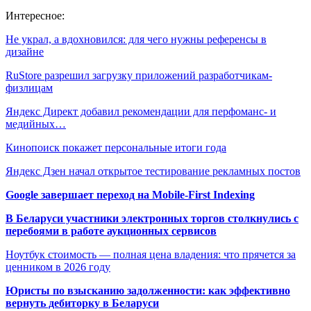
Интересное:
Не украл, а вдохновился: для чего нужны референсы в
дизайне
RuStore разрешил загрузку приложений разработчикам-
физлицам
Яндекс Директ добавил рекомендации для перфоманс- и
медийных…
Кинопоиск покажет персональные итоги года
Яндекс Дзен начал открытое тестирование рекламных постов
Google завершает переход на Mobile-First Indexing
В Беларуси участники электронных торгов столкнулись с
перебоями в работе аукционных сервисов
Ноутбук стоимость — полная цена владения: что прячется за
ценником в 2026 году
Юристы по взысканию задолженности: как эффективно
вернуть дебиторку в Беларуси