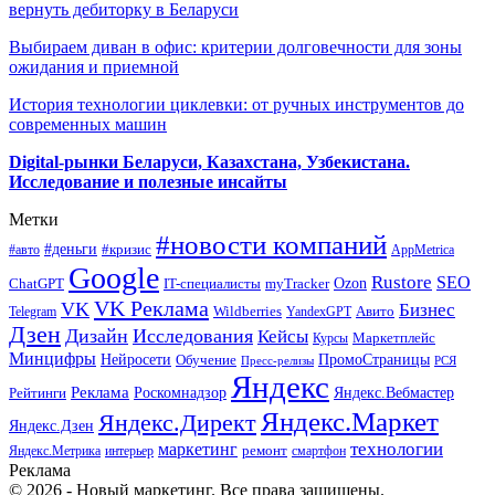
вернуть дебиторку в Беларуси
Выбираем диван в офис: критерии долговечности для зоны
ожидания и приемной
История технологии циклевки: от ручных инструментов до
современных машин
Digital-рынки Беларуси, Казахстана, Узбекистана.
Исследование и полезные инсайты
Метки
#новости компаний
#деньги
#кризис
#авто
AppMetrica
Google
Rustore
SEO
myTracker
Ozon
ChatGPT
IT-специалисты
VK Реклама
VK
Бизнес
Авито
Wildberries
Telegram
YandexGPT
Дзен
Дизайн
Исследования
Кейсы
Маркетплейс
Курсы
Минцифры
ПромоСтраницы
Нейросети
Обучение
Пресс-релизы
РСЯ
Яндекс
Реклама
Роскомнадзор
Яндекс.Вебмастер
Рейтинги
Яндекс.Маркет
Яндекс.Директ
Яндекс.Дзен
маркетинг
технологии
ремонт
Яндекс.Метрика
интерьер
смартфон
Реклама
© 2026 - Новый маркетинг. Все права защищены.