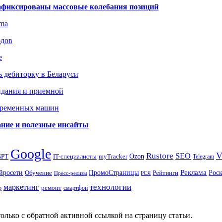
зафиксированы массовые колебания позиций
gma
одов
е
 дебиторку в Беларуси
идания и приемной
овременных машин
вание и полезные инсайты
Google
Rustore
SEO
myTracker
Ozon
GPT
IT-специалисты
Telegram
ПромоСтраницы
Реклама
Рос
йросети
Обучение
Рейтинги
Пресс-релизы
РСЯ
маркетинг
технологии
ремонт
р
смартфон
олько с обратной активной ссылкой на страницу статьи.