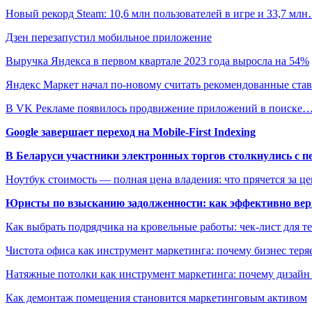
Новый рекорд Steam: 10,6 млн пользователей в игре и 33,7 мл
Дзен перезапустил мобильное приложение
Выручка Яндекса в первом квартале 2023 года выросла на 54%
Яндекс Маркет начал по-новому считать рекомендованные ст
В VK Рекламе появилось продвижение приложений в поиске
Google завершает переход на Mobile-First Indexing
В Беларуси участники электронных торгов столкнулись с п
Ноутбук стоимость — полная цена владения: что прячется за ц
Юристы по взысканию задолженности: как эффективно верн
Как выбрать подрядчика на кровельные работы: чек-лист для те
Чистота офиса как инструмент маркетинга: почему бизнес теряе
Натяжные потолки как инструмент маркетинга: почему дизайн
Как демонтаж помещения становится маркетинговым активом