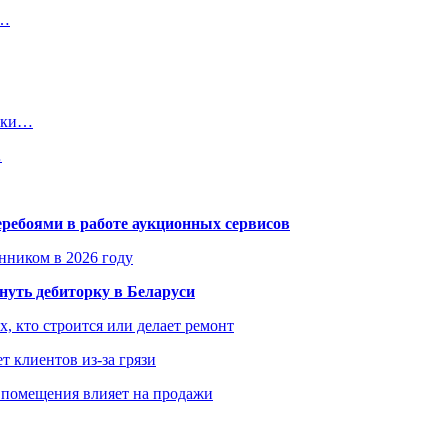
н…
авки…
…
еребоями в работе аукционных сервисов
енником в 2026 году
уть дебиторку в Беларуси
х, кто строится или делает ремонт
т клиентов из-за грязи
 помещения влияет на продажи