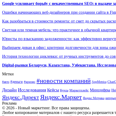
Google усиливает борьбу с некачественным SEO: в выдаче 
Ошибки начинающих веб-дизайнеров при создании сайта в Fi
Как разобраться в стоимости ремонта: от смет до скрытых расх
Светлая или темная мебель: что практичнее в обычной квартир
Юристы по взысканию задолженности: как эффективно вернуть
Выбираем диван в офис: критерии долговечности для зоны ож
История технологии циклевки: от ручных инструментов до с
Digital-рынки Беларуси, Казахстана, Узбекистана. Исследо
Метки
#новости компаний
#деньги
#кризис
Chat
#авто
AppMetrica
Дизайн
Исследования
Кейсы
Минцифры
Маркетплейс
Не
Курсы
Яндекс.Маркет
Яндекс.Директ
Яндекс.Метрика
интерье
Реклама
© 2026 - Новый маркетинг. Все права защищены.
Любое копирование материалов с нашего ресурса разрешается т