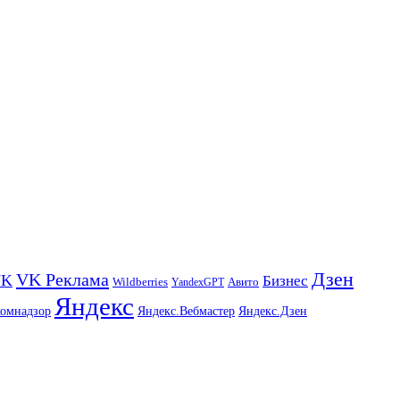
Дзен
VK Реклама
VK
Бизнес
Авито
Wildberries
YandexGPT
Яндекс
комнадзор
Яндекс.Вебмастер
Яндекс.Дзен