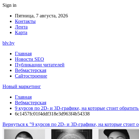
Sign in
Пятница, 7 августа, 2026
Контакты
Лента
Карта
blv.by
Главная
Новости SEO
Публикации читателей
Вебмастерская
Сайтостроение
Новый маркетинг
Главная
Вебмастерская
9 курсов по 2D- и 3D-графике, на которые стоит обратит
6c1457fc01f4ddf318e3d963f4b54338
Вернуться к "9 курсов по 2D- и 3D-графике, на которые стоит 