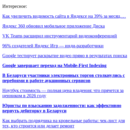
Интересное:
Как увеличить видимость сайта в Яндексе на 39% за месяц.…
Яндекс 360 обновил мобильное приложение Диска
VK Teams расширил инструментарий видеоконференций
96% создателей Яндекс Игр — инди-разработчики
Google тестирует раскрытие видео прямо в результатах поиска
Google завершает переход на Mobile-First Indexing
В Беларуси участники электронных торгов столкнулись с
перебоями в работе аукционных сервисов
Ноутбук стоимость — полная цена владения: что прячется за
ценником в 2026 году
Юристы по взысканию задолженности: как эффективно
вернуть дебиторку в Беларуси
Как выбрать подрядчика на кровельные работы: чек-лист для
тех, кто строится или делает ремонт