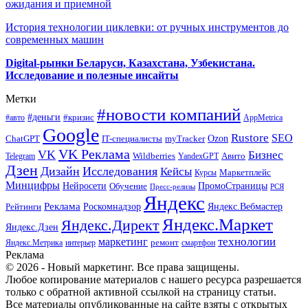
ожидания и приемной
История технологии циклевки: от ручных инструментов до
современных машин
Digital-рынки Беларуси, Казахстана, Узбекистана.
Исследование и полезные инсайты
Метки
#новости компаний
#деньги
#кризис
#авто
AppMetrica
Google
Rustore
SEO
myTracker
Ozon
ChatGPT
IT-специалисты
VK Реклама
VK
Бизнес
Авито
Wildberries
Telegram
YandexGPT
Дзен
Дизайн
Исследования
Кейсы
Маркетплейс
Курсы
Минцифры
ПромоСтраницы
Нейросети
Обучение
Пресс-релизы
РСЯ
Яндекс
Реклама
Роскомнадзор
Яндекс.Вебмастер
Рейтинги
Яндекс.Маркет
Яндекс.Директ
Яндекс.Дзен
маркетинг
технологии
ремонт
Яндекс.Метрика
интерьер
смартфон
Реклама
© 2026 - Новый маркетинг. Все права защищены.
Любое копирование материалов с нашего ресурса разрешается
только с обратной активной ссылкой на страницу статьи.
Все материалы опубликованные на сайте взяты с открытых