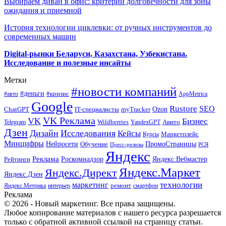
Выбираем диван в офис: критерии долговечности для зоны
ожидания и приемной
История технологии циклевки: от ручных инструментов до
современных машин
Digital-рынки Беларуси, Казахстана, Узбекистана.
Исследование и полезные инсайты
Метки
#новости компаний
#деньги
#кризис
#авто
AppMetrica
Google
Rustore
SEO
myTracker
Ozon
ChatGPT
IT-специалисты
VK Реклама
VK
Бизнес
Авито
Wildberries
Telegram
YandexGPT
Дзен
Дизайн
Исследования
Кейсы
Маркетплейс
Курсы
Минцифры
ПромоСтраницы
Нейросети
Обучение
Пресс-релизы
РСЯ
Яндекс
Реклама
Роскомнадзор
Яндекс.Вебмастер
Рейтинги
Яндекс.Маркет
Яндекс.Директ
Яндекс.Дзен
маркетинг
технологии
ремонт
Яндекс.Метрика
интерьер
смартфон
Реклама
© 2026 - Новый маркетинг. Все права защищены.
Любое копирование материалов с нашего ресурса разрешается
только с обратной активной ссылкой на страницу статьи.