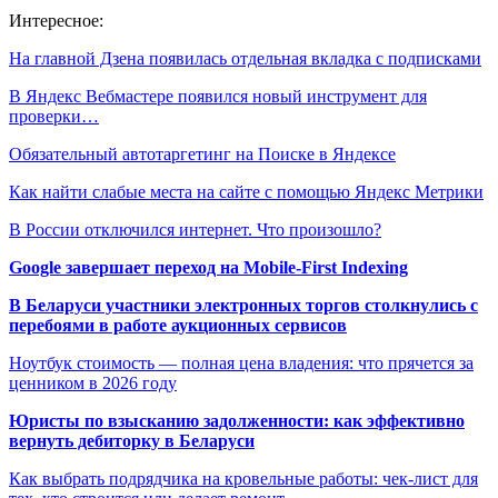
Интересное:
На главной Дзена появилась отдельная вкладка с подписками
В Яндекс Вебмастере появился новый инструмент для
проверки…
Обязательный автотаргетинг на Поиске в Яндексе
Как найти слабые места на сайте с помощью Яндекс Метрики
В России отключился интернет. Что произошло?
Google завершает переход на Mobile-First Indexing
В Беларуси участники электронных торгов столкнулись с
перебоями в работе аукционных сервисов
Ноутбук стоимость — полная цена владения: что прячется за
ценником в 2026 году
Юристы по взысканию задолженности: как эффективно
вернуть дебиторку в Беларуси
Как выбрать подрядчика на кровельные работы: чек-лист для