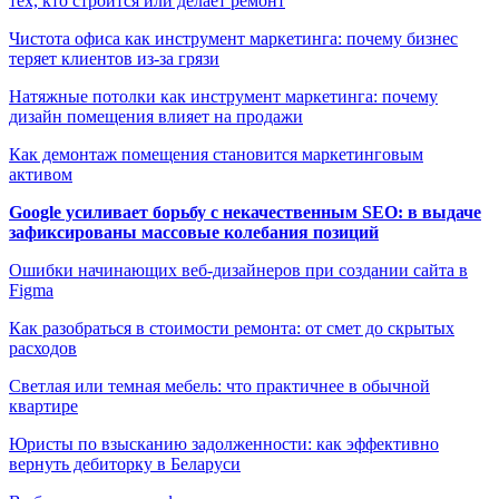
тех, кто строится или делает ремонт
Чистота офиса как инструмент маркетинга: почему бизнес
теряет клиентов из-за грязи
Натяжные потолки как инструмент маркетинга: почему
дизайн помещения влияет на продажи
Как демонтаж помещения становится маркетинговым
активом
Google усиливает борьбу с некачественным SEO: в выдаче
зафиксированы массовые колебания позиций
Ошибки начинающих веб-дизайнеров при создании сайта в
Figma
Как разобраться в стоимости ремонта: от смет до скрытых
расходов
Светлая или темная мебель: что практичнее в обычной
квартире
Юристы по взысканию задолженности: как эффективно
вернуть дебиторку в Беларуси