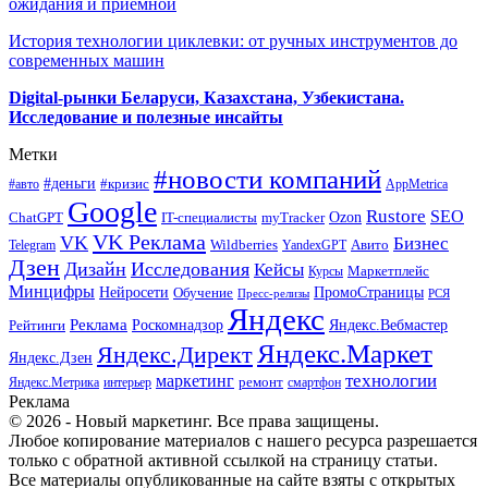
ожидания и приемной
История технологии циклевки: от ручных инструментов до
современных машин
Digital-рынки Беларуси, Казахстана, Узбекистана.
Исследование и полезные инсайты
Метки
#новости компаний
#деньги
#кризис
#авто
AppMetrica
Google
Rustore
SEO
myTracker
Ozon
ChatGPT
IT-специалисты
VK Реклама
VK
Бизнес
Авито
Wildberries
Telegram
YandexGPT
Дзен
Дизайн
Исследования
Кейсы
Маркетплейс
Курсы
Минцифры
ПромоСтраницы
Нейросети
Обучение
Пресс-релизы
РСЯ
Яндекс
Реклама
Роскомнадзор
Яндекс.Вебмастер
Рейтинги
Яндекс.Маркет
Яндекс.Директ
Яндекс.Дзен
маркетинг
технологии
ремонт
Яндекс.Метрика
интерьер
смартфон
Реклама
© 2026 - Новый маркетинг. Все права защищены.
Любое копирование материалов с нашего ресурса разрешается
только с обратной активной ссылкой на страницу статьи.
Все материалы опубликованные на сайте взяты с открытых