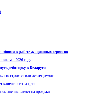
й
еребоями в работе аукционных сервисов
енником в 2026 году
уть дебиторку в Беларуси
х, кто строится или делает ремонт
т клиентов из-за грязи
 помещения влияет на продажи