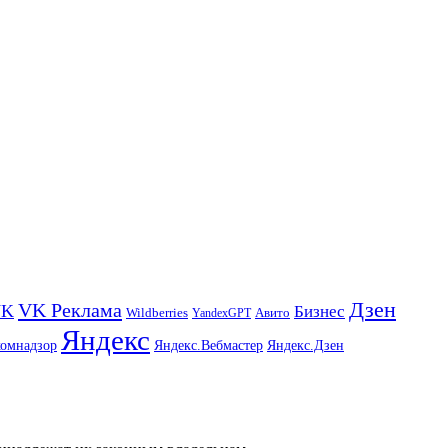
Дзен
VK Реклама
VK
Бизнес
Авито
Wildberries
YandexGPT
Яндекс
комнадзор
Яндекс.Вебмастер
Яндекс.Дзен