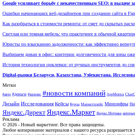
Google усиливает борьбу с некачественным SEO: в выдаче 
Ошибки начинающих веб-дизайнеров при создании сайта в Fi
Как разобраться в стоимости ремонта: от смет до скрытых расх
Светлая или темная мебель: что практичнее в обычной квартир
Юристы по взысканию задолженности: как эффективно вернуть
Выбираем диван в офис: критерии долговечности для зоны ож
История технологии циклевки: от ручных инструментов до с
Digital-рынки Беларуси, Казахстана, Узбекистана. Исследо
Метки
#новости компаний
#деньги
#кризис
Chat
#авто
AppMetrica
Дизайн
Исследования
Кейсы
Минцифры
Маркетплейс
Не
Курсы
Яндекс.Маркет
Яндекс.Директ
Яндекс.Метрика
интерье
Реклама
© 2026 - Новый маркетинг. Все права защищены.
Любое копирование материалов с нашего ресурса разрешается т