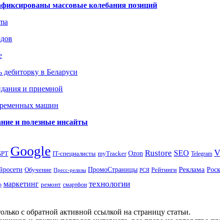
зафиксированы массовые колебания позиций
gma
одов
е
 дебиторку в Беларуси
идания и приемной
овременных машин
вание и полезные инсайты
Google
Rustore
SEO
myTracker
Ozon
GPT
IT-специалисты
Telegram
ПромоСтраницы
Реклама
Рос
йросети
Обучение
Рейтинги
Пресс-релизы
РСЯ
маркетинг
технологии
ремонт
р
смартфон
олько с обратной активной ссылкой на страницу статьи.