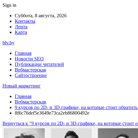
Sign in
Суббота, 8 августа, 2026
Контакты
Лента
Карта
blv.by
Главная
Новости SEO
Публикации читателей
Вебмастерская
Сайтостроение
Новый маркетинг
Главная
Вебмастерская
9 курсов по 2D- и 3D-графике, на которые стоит обратит
8f6c76def5e3649e73ca2eb86800492e
Вернуться к "9 курсов по 2D- и 3D-графике, на которые стоит 