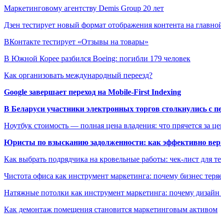
Маркетинговому агентству Demis Group 20 лет
Дзен тестирует новый формат отображения контента на главно
ВКонтакте тестирует «Отзывы на товары»
В Южной Корее разбился Boeing: погибли 179 человек
Как организовать международный переезд?
Google завершает переход на Mobile-First Indexing
В Беларуси участники электронных торгов столкнулись с п
Ноутбук стоимость — полная цена владения: что прячется за ц
Юристы по взысканию задолженности: как эффективно верн
Как выбрать подрядчика на кровельные работы: чек-лист для те
Чистота офиса как инструмент маркетинга: почему бизнес теряе
Натяжные потолки как инструмент маркетинга: почему дизайн
Как демонтаж помещения становится маркетинговым активом