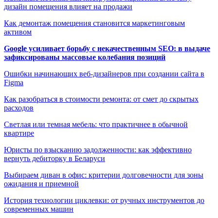
дизайн помещения влияет на продажи
Как демонтаж помещения становится маркетинговым
активом
Google усиливает борьбу с некачественным SEO: в выдаче
зафиксированы массовые колебания позиций
Ошибки начинающих веб-дизайнеров при создании сайта в
Figma
Как разобраться в стоимости ремонта: от смет до скрытых
расходов
Светлая или темная мебель: что практичнее в обычной
квартире
Юристы по взысканию задолженности: как эффективно
вернуть дебиторку в Беларуси
Выбираем диван в офис: критерии долговечности для зоны
ожидания и приемной
История технологии циклевки: от ручных инструментов до
современных машин