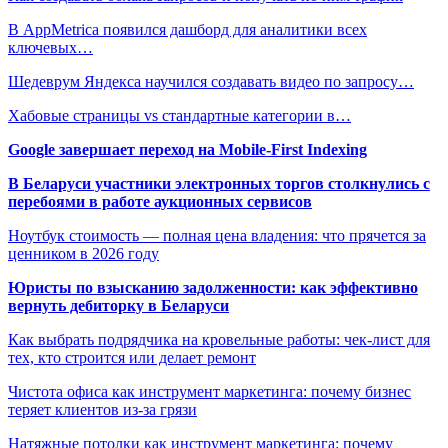
В AppMetrica появился дашборд для аналитики всех
ключевых…
Шедеврум Яндекса научился создавать видео по запросу…
Хабовые страницы vs стандартные категории в…
Google завершает переход на Mobile-First Indexing
В Беларуси участники электронных торгов столкнулись с
перебоями в работе аукционных сервисов
Ноутбук стоимость — полная цена владения: что прячется за
ценником в 2026 году
Юристы по взысканию задолженности: как эффективно
вернуть дебиторку в Беларуси
Как выбрать подрядчика на кровельные работы: чек-лист для
тех, кто строится или делает ремонт
Чистота офиса как инструмент маркетинга: почему бизнес
теряет клиентов из-за грязи
Натяжные потолки как инструмент маркетинга: почему