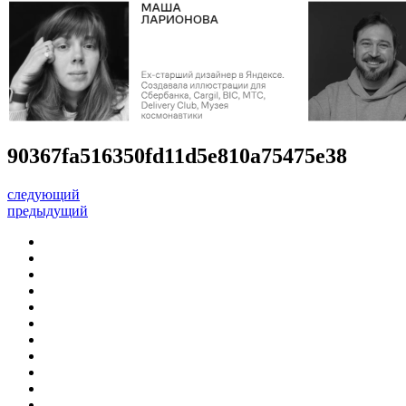
90367fa516350fd11d5e810a75475e38
следующий
предыдущий