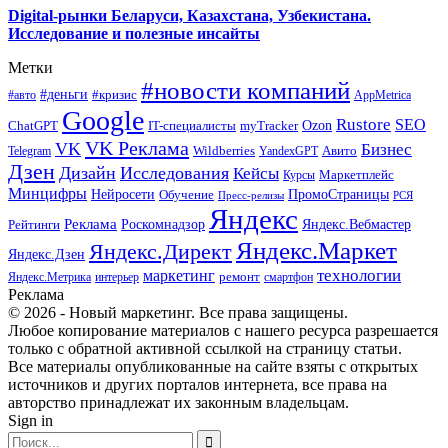
Digital-рынки Беларуси, Казахстана, Узбекистана.
Исследование и полезные инсайты
Метки
#новости компаний
#деньги
#кризис
#авто
AppMetrica
Google
Rustore
SEO
myTracker
Ozon
ChatGPT
IT-специалисты
VK Реклама
VK
Бизнес
Авито
Wildberries
Telegram
YandexGPT
Дзен
Дизайн
Исследования
Кейсы
Маркетплейс
Курсы
Минцифры
ПромоСтраницы
Нейросети
Обучение
Пресс-релизы
РСЯ
Яндекс
Реклама
Роскомнадзор
Яндекс.Вебмастер
Рейтинги
Яндекс.Маркет
Яндекс.Директ
Яндекс.Дзен
маркетинг
технологии
ремонт
Яндекс.Метрика
интерьер
смартфон
Реклама
© 2026 - Новый маркетинг. Все права защищены.
Любое копирование материалов с нашего ресурса разрешается
только с обратной активной ссылкой на страницу статьи.
Все материалы опубликованные на сайте взяты с открытых
источников и других порталов интернета, все права на
авторство принадлежат их законным владельцам.
Sign in