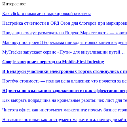
Интересное:
Как click.ru помогает с маркировкой рекламы
Настройка отчетности в ОРД Озон для блогеров при маркиро
Продавцы смогут размещать на Яндекс Маркете шоты — коро
Маршрут построен! Геореклама приводит новых клиентов де
MyTracker запускает сервис «Пути» для визуализации путей…
Google завершает переход на Mobile-First Indexing
В Беларуси участники электронных торгов столкнулись с п
Ноутбук стоимость — полная цена владения: что прячется за ц
Юристы по взысканию задолженности: как эффективно верн
Как выбрать подрядчика на кровельные работы: чек-лист для те
Чистота офиса как инструмент маркетинга: почему бизнес теряе
Натяжные потолки как инструмент маркетинга: почему дизайн