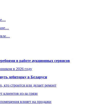
вке…
ткие…
шевле…
еребоями в работе аукционных сервисов
енником в 2026 году
уть дебиторку в Беларуси
х, кто строится или делает ремонт
т клиентов из-за грязи
 помещения влияет на продажи