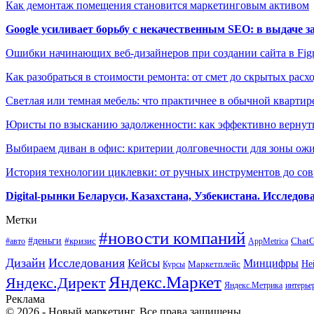
Как демонтаж помещения становится маркетинговым активом
Google усиливает борьбу с некачественным SEO: в выдаче 
Ошибки начинающих веб-дизайнеров при создании сайта в Fi
Как разобраться в стоимости ремонта: от смет до скрытых расх
Светлая или темная мебель: что практичнее в обычной квартир
Юристы по взысканию задолженности: как эффективно вернуть
Выбираем диван в офис: критерии долговечности для зоны ож
История технологии циклевки: от ручных инструментов до с
Digital-рынки Беларуси, Казахстана, Узбекистана. Исследо
Метки
#новости компаний
#деньги
#кризис
Chat
#авто
AppMetrica
Дизайн
Исследования
Кейсы
Минцифры
Маркетплейс
Не
Курсы
Яндекс.Маркет
Яндекс.Директ
Яндекс.Метрика
интерье
Реклама
© 2026 - Новый маркетинг. Все права защищены.