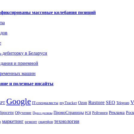
зафиксированы массовые колебания позиций
gma
одов
е
 дебиторку в Беларуси
идания и приемной
овременных машин
вание и полезные инсайты
Google
Rustore
SEO
myTracker
Ozon
GPT
IT-специалисты
Telegram
ПромоСтраницы
Реклама
Рос
йросети
Обучение
Рейтинги
Пресс-релизы
РСЯ
маркетинг
технологии
ремонт
р
смартфон