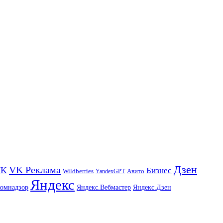
Дзен
VK Реклама
VK
Бизнес
Авито
Wildberries
YandexGPT
Яндекс
комнадзор
Яндекс.Вебмастер
Яндекс.Дзен