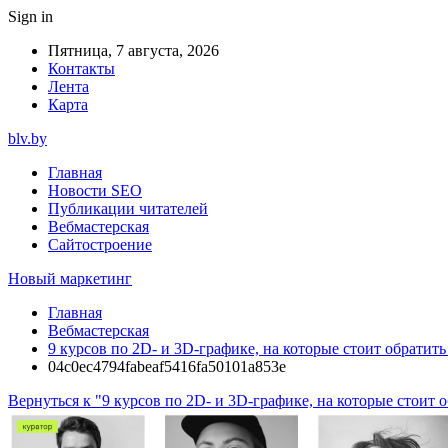
Sign in
Пятница, 7 августа, 2026
Контакты
Лента
Карта
blv.by
Главная
Новости SEO
Публикации читателей
Вебмастерская
Сайтостроение
Новый маркетинг
Главная
Вебмастерская
9 курсов по 2D- и 3D-графике, на которые стоит обратит
04c0ec4794fabeaf5416fa50101a853e
Вернуться к "9 курсов по 2D- и 3D-графике, на которые стоит 