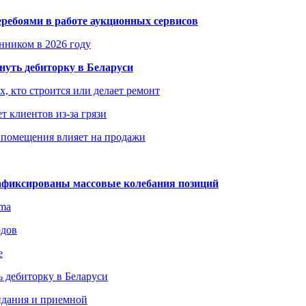
еребоями в работе аукционных сервисов
енником в 2026 году
уть дебиторку в Беларуси
х, кто строится или делает ремонт
т клиентов из-за грязи
 помещения влияет на продажи
зафиксированы массовые колебания позиций
gma
одов
е
 дебиторку в Беларуси
идания и приемной