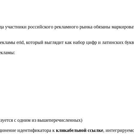
 года участники российского рекламного рынка обязаны маркиров
рекламы erid, который выглядит как набор цифр и латинских бу
екламы:
ьзуется с одним из вышеперечисленных)
динение идентификатора к
кликабельной ссылке
, интегрируемо