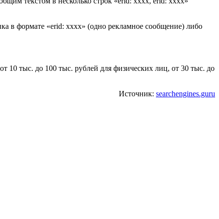
щим текстом в несколько строк «erid: xxxx, erid: xxxx»
ка в формате «erid: xxxx» (одно рекламное сообщение) либо
 10 тыс. до 100 тыс. рублей для физических лиц, от 30 тыс. до
Источник:
searchengines.guru