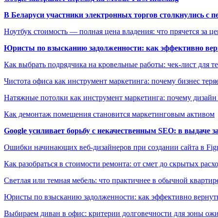
В Беларуси участники электронных торгов столкнулись с п
Ноутбук стоимость — полная цена владения: что прячется за ц
Юристы по взысканию задолженности: как эффективно верн
Как выбрать подрядчика на кровельные работы: чек-лист для те
Чистота офиса как инструмент маркетинга: почему бизнес теряе
Натяжные потолки как инструмент маркетинга: почему дизайн
Как демонтаж помещения становится маркетинговым активом
Google усиливает борьбу с некачественным SEO: в выдаче 
Ошибки начинающих веб-дизайнеров при создании сайта в Fi
Как разобраться в стоимости ремонта: от смет до скрытых расх
Светлая или темная мебель: что практичнее в обычной квартир
Юристы по взысканию задолженности: как эффективно вернуть
Выбираем диван в офис: критерии долговечности для зоны ож