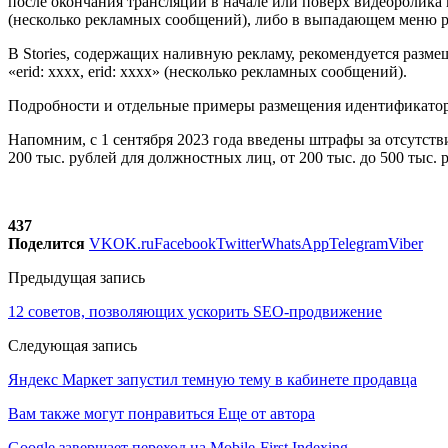
после окончания трансляции в начале или поверх видеоролика в 
(несколько рекламных сообщений), либо в выпадающем меню 
В Stories, содержащих наливную рекламу, рекомендуется разме
«erid: xxxx, erid: xxxx» (несколько рекламных сообщений).
Подробности и отдельные примеры размещения идентификатора
Напомним, с 1 сентября 2023 года введены штрафы за отсутстви
200 тыс. рублей для должностных лиц, от 200 тыс. до 500 тыс.
437
Поделится
VK
OK.ru
Facebook
Twitter
WhatsApp
Telegram
Viber
Предыдущая запись
12 советов, позволяющих ускорить SEO-продвижение
Следующая запись
Яндекс Маркет запустил темную тему в кабинете продавца
Вам также могут понравиться
Еще от автора
Google завершает переход на Mobile-First Indexing