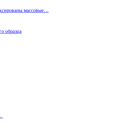
фиксированы массовые…
го образца
а…