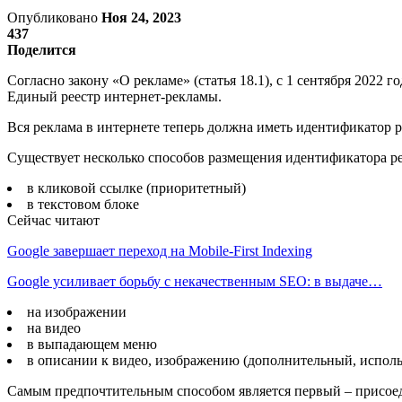
Опубликовано
Ноя 24, 2023
437
Поделится
Согласно закону «О рекламе» (статья 18.1), с 1 сентября 2022
Единый реестр интернет-рекламы.
Вся реклама в интернете теперь должна иметь идентификатор 
Существует несколько способов размещения идентификатора р
в кликовой ссылке (приоритетный)
в текстовом блоке
Сейчас читают
Google завершает переход на Mobile-First Indexing
Google усиливает борьбу с некачественным SEO: в выдаче…
на изображении
на видео
в выпадающем меню
в описании к видео, изображению (дополнительный, испол
Самым предпочтительным способом является первый – присое