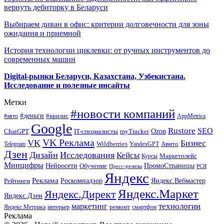
вернуть дебиторку в Беларуси
Выбираем диван в офис: критерии долговечности для зоны
ожидания и приемной
История технологии циклевки: от ручных инструментов до
современных машин
Digital-рынки Беларуси, Казахстана, Узбекистана.
Исследование и полезные инсайты
Метки
#новости компаний
#деньги
#кризис
#авто
AppMetrica
Google
Rustore
SEO
myTracker
Ozon
ChatGPT
IT-специалисты
VK Реклама
VK
Бизнес
Авито
Wildberries
Telegram
YandexGPT
Дзен
Дизайн
Исследования
Кейсы
Маркетплейс
Курсы
Минцифры
ПромоСтраницы
Нейросети
Обучение
Пресс-релизы
РСЯ
Яндекс
Реклама
Роскомнадзор
Яндекс.Вебмастер
Рейтинги
Яндекс.Маркет
Яндекс.Директ
Яндекс.Дзен
маркетинг
технологии
ремонт
Яндекс.Метрика
интерьер
смартфон
Реклама