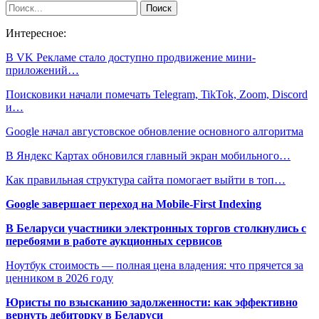
Интересное:
В VK Рекламе стало доступно продвижение мини-
приложений…
Поисковики начали помечать Telegram, TikTok, Zoom, Discord
и…
Google начал августовское обновление основного алгоритма
В Яндекс Картах обновился главный экран мобильного…
Как правильная структура сайта помогает выйти в топ…
Google завершает переход на Mobile-First Indexing
В Беларуси участники электронных торгов столкнулись с
перебоями в работе аукционных сервисов
Ноутбук стоимость — полная цена владения: что прячется за
ценником в 2026 году
Юристы по взысканию задолженности: как эффективно
вернуть дебиторку в Беларуси