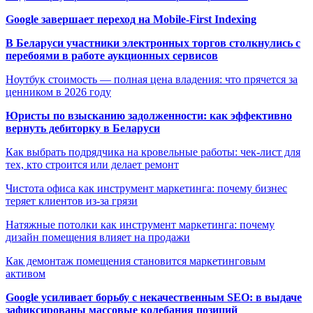
Google завершает переход на Mobile-First Indexing
В Беларуси участники электронных торгов столкнулись с
перебоями в работе аукционных сервисов
Ноутбук стоимость — полная цена владения: что прячется за
ценником в 2026 году
Юристы по взысканию задолженности: как эффективно
вернуть дебиторку в Беларуси
Как выбрать подрядчика на кровельные работы: чек-лист для
тех, кто строится или делает ремонт
Чистота офиса как инструмент маркетинга: почему бизнес
теряет клиентов из-за грязи
Натяжные потолки как инструмент маркетинга: почему
дизайн помещения влияет на продажи
Как демонтаж помещения становится маркетинговым
активом
Google усиливает борьбу с некачественным SEO: в выдаче
зафиксированы массовые колебания позиций