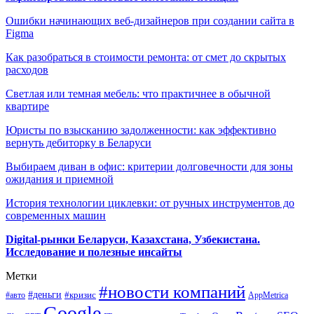
Ошибки начинающих веб-дизайнеров при создании сайта в
Figma
Как разобраться в стоимости ремонта: от смет до скрытых
расходов
Светлая или темная мебель: что практичнее в обычной
квартире
Юристы по взысканию задолженности: как эффективно
вернуть дебиторку в Беларуси
Выбираем диван в офис: критерии долговечности для зоны
ожидания и приемной
История технологии циклевки: от ручных инструментов до
современных машин
Digital-рынки Беларуси, Казахстана, Узбекистана.
Исследование и полезные инсайты
Метки
#новости компаний
#деньги
#кризис
#авто
AppMetrica
Google