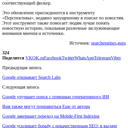
соотвествующий фильтр.
Это обновление присоединится к инструменту
«Перспективы», недавно запущенному в поиске по новостям.
Этот инструмент также помогает людям лучше понять
новостную историю, показывая различные заслуживающие
внимания мнения и источники.
Источник:
searchengines.guru
324
Поделится
VK
OK.ru
Facebook
Twitter
WhatsApp
Telegram
Viber
Предыдущая запись
Google открывает Search Labs
Следующая запись
Google улучшает поиск с помощью генеративного ИИ
Вам также могут понравиться
Еще от автора
Google завершает переход на Mobile-First Indexing
Google усиливает борьбу с некачественным SEO: в выдаче