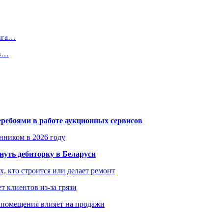
инга…
ов…
еребоями в работе аукционных сервисов
енником в 2026 году
уть дебиторку в Беларуси
х, кто строится или делает ремонт
т клиентов из-за грязи
 помещения влияет на продажи