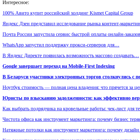
Интересное:
100% Авито купит российский холдинг Kismet Capital Group
Яндекс Дзен представил исследование рынка контент-маркет
Почта России запустила сервис быстрой оплаты онлайн-заказ
WhatsApp запустил поддержку прокси-серверов для…
В Яндекс Директе появилась возможность массово создавать…
Google завершает переход на Mobile-First Indexing
В Беларуси участники электронных торгов столкнулись с п
Ноутбук стоимость — полная цена владения: что прячется за ц
Юристы по взысканию задолженности: как эффективно верн
Как выбрать подрядчика на кровельные работы: чек-лист для те
Чистота офиса как инструмент маркетинга: почему бизнес теряе
Натяжные потолки как инструмент маркетинга: почему дизайн