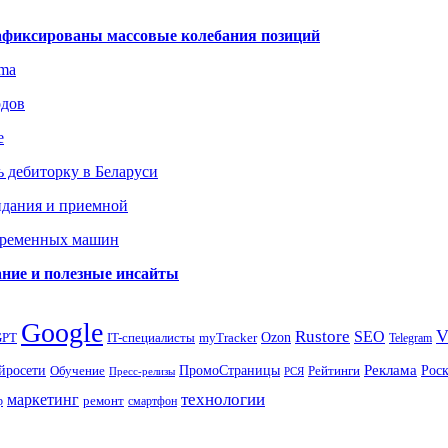
зафиксированы массовые колебания позиций
gma
одов
е
 дебиторку в Беларуси
идания и приемной
овременных машин
вание и полезные инсайты
Google
Rustore
SEO
myTracker
Ozon
GPT
IT-специалисты
Telegram
ПромоСтраницы
Реклама
Рос
йросети
Обучение
Рейтинги
Пресс-релизы
РСЯ
маркетинг
технологии
ремонт
р
смартфон