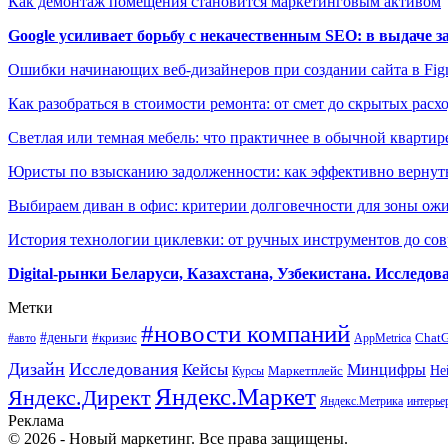
Как демонтаж помещения становится маркетинговым активом
Google усиливает борьбу с некачественным SEO: в выдаче 
Ошибки начинающих веб-дизайнеров при создании сайта в Fi
Как разобраться в стоимости ремонта: от смет до скрытых расх
Светлая или темная мебель: что практичнее в обычной квартир
Юристы по взысканию задолженности: как эффективно вернуть
Выбираем диван в офис: критерии долговечности для зоны ож
История технологии циклевки: от ручных инструментов до с
Digital-рынки Беларуси, Казахстана, Узбекистана. Исследо
Метки
#новости компаний
#деньги
#кризис
Chat
#авто
AppMetrica
Дизайн
Исследования
Кейсы
Минцифры
Маркетплейс
Не
Курсы
Яндекс.Маркет
Яндекс.Директ
Яндекс.Метрика
интерье
Реклама
© 2026 - Новый маркетинг. Все права защищены.