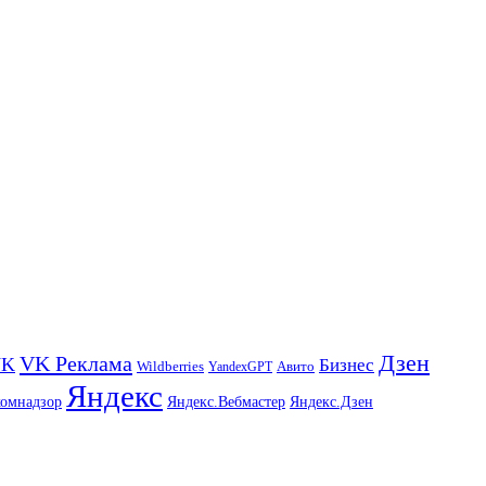
Дзен
VK Реклама
VK
Бизнес
Авито
Wildberries
YandexGPT
Яндекс
комнадзор
Яндекс.Вебмастер
Яндекс.Дзен