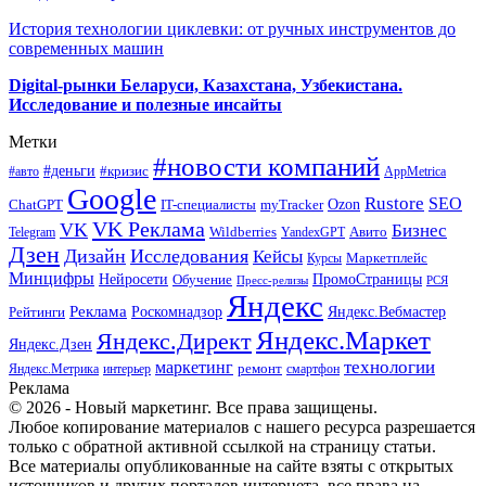
История технологии циклевки: от ручных инструментов до
современных машин
Digital-рынки Беларуси, Казахстана, Узбекистана.
Исследование и полезные инсайты
Метки
#новости компаний
#деньги
#кризис
#авто
AppMetrica
Google
Rustore
SEO
myTracker
Ozon
ChatGPT
IT-специалисты
VK Реклама
VK
Бизнес
Авито
Wildberries
Telegram
YandexGPT
Дзен
Дизайн
Исследования
Кейсы
Маркетплейс
Курсы
Минцифры
ПромоСтраницы
Нейросети
Обучение
Пресс-релизы
РСЯ
Яндекс
Реклама
Роскомнадзор
Яндекс.Вебмастер
Рейтинги
Яндекс.Маркет
Яндекс.Директ
Яндекс.Дзен
маркетинг
технологии
ремонт
Яндекс.Метрика
интерьер
смартфон
Реклама
© 2026 - Новый маркетинг. Все права защищены.
Любое копирование материалов с нашего ресурса разрешается
только с обратной активной ссылкой на страницу статьи.
Все материалы опубликованные на сайте взяты с открытых
источников и других порталов интернета, все права на