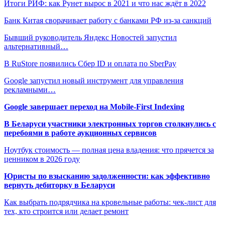
Итоги РИФ: как Рунет вырос в 2021 и что нас ждёт в 2022
Банк Китая сворачивает работу с банками РФ из-за санкций
Бывший руководитель Яндекс Новостей запустил
альтернативный…
В RuStore появились Сбер ID и оплата по SberPay
Google запустил новый инструмент для управления
рекламными…
Google завершает переход на Mobile-First Indexing
В Беларуси участники электронных торгов столкнулись с
перебоями в работе аукционных сервисов
Ноутбук стоимость — полная цена владения: что прячется за
ценником в 2026 году
Юристы по взысканию задолженности: как эффективно
вернуть дебиторку в Беларуси
Как выбрать подрядчика на кровельные работы: чек-лист для
тех, кто строится или делает ремонт