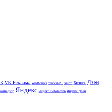
Дзен
VK Реклама
VK
Бизнес
Авито
Wildberries
YandexGPT
Яндекс
комнадзор
Яндекс.Вебмастер
Яндекс.Дзен