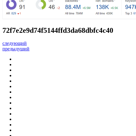
72f7e2e9d74f5144ffd3da68dbfc4c40
следующий
предыдущий