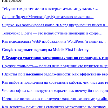
Интересное:
Telegram сохраняет место в пятерке самых загружаемых…
Скрипт Яндекс.Метрики (tag.js) негативно влияет на…
Яндекс 360 заблокировал более 20 млрд вредоносных писем в
Теплолюкс Liberte — это новая ступень эволюции в сфере…
Как использовать WebP изображения в WordPress (и снизить…
Google завершает переход на Mobile-First Indexing
В Беларуси участники электронных торгов столкнулись с п
Ноутбук стоимость — полная цена владения: что прячется за ц
Юристы по взысканию задолженности: как эффективно верн
Как выбрать подрядчика на кровельные работы: чек-лист для те
Чистота офиса как инструмент маркетинга: почему бизнес теряе
Натяжные потолки как инструмент маркетинга: почему дизайн
Как демонтаж помещения становится маркетинговым активом