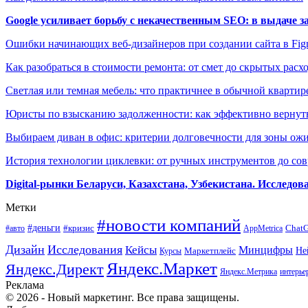
Google усиливает борьбу с некачественным SEO: в выдаче 
Ошибки начинающих веб-дизайнеров при создании сайта в Fi
Как разобраться в стоимости ремонта: от смет до скрытых расх
Светлая или темная мебель: что практичнее в обычной квартир
Юристы по взысканию задолженности: как эффективно вернуть
Выбираем диван в офис: критерии долговечности для зоны ож
История технологии циклевки: от ручных инструментов до с
Digital-рынки Беларуси, Казахстана, Узбекистана. Исследо
Метки
#новости компаний
#деньги
#кризис
Chat
#авто
AppMetrica
Дизайн
Исследования
Кейсы
Минцифры
Маркетплейс
Не
Курсы
Яндекс.Маркет
Яндекс.Директ
Яндекс.Метрика
интерье
Реклама
© 2026 - Новый маркетинг. Все права защищены.