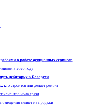
…
еребоями в работе аукционных сервисов
енником в 2026 году
уть дебиторку в Беларуси
х, кто строится или делает ремонт
т клиентов из-за грязи
 помещения влияет на продажи