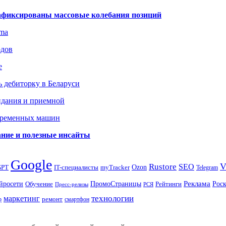
зафиксированы массовые колебания позиций
gma
одов
е
 дебиторку в Беларуси
идания и приемной
овременных машин
вание и полезные инсайты
Google
Rustore
SEO
myTracker
Ozon
GPT
IT-специалисты
Telegram
ПромоСтраницы
Реклама
Рос
йросети
Обучение
Рейтинги
Пресс-релизы
РСЯ
маркетинг
технологии
ремонт
р
смартфон