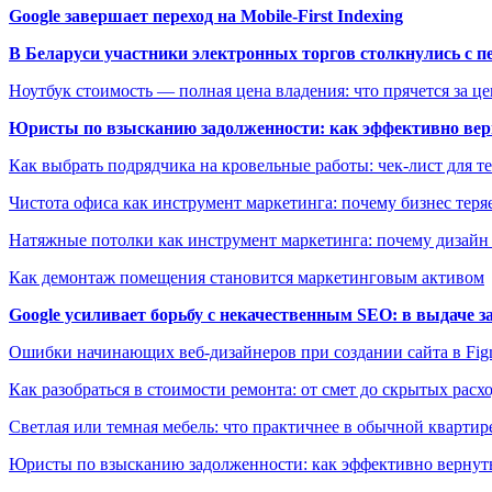
Google завершает переход на Mobile-First Indexing
В Беларуси участники электронных торгов столкнулись с п
Ноутбук стоимость — полная цена владения: что прячется за ц
Юристы по взысканию задолженности: как эффективно верн
Как выбрать подрядчика на кровельные работы: чек-лист для те
Чистота офиса как инструмент маркетинга: почему бизнес теряе
Натяжные потолки как инструмент маркетинга: почему дизайн
Как демонтаж помещения становится маркетинговым активом
Google усиливает борьбу с некачественным SEO: в выдаче 
Ошибки начинающих веб-дизайнеров при создании сайта в Fi
Как разобраться в стоимости ремонта: от смет до скрытых расх
Светлая или темная мебель: что практичнее в обычной квартир
Юристы по взысканию задолженности: как эффективно вернуть