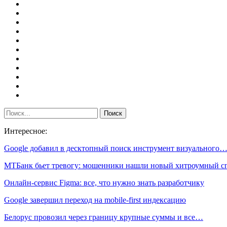
Интересное:
Google добавил в десктопный поиск инструмент визуального
МТБанк бьет тревогу: мошенники нашли новый хитроумный 
Онлайн-сервис Figma: все, что нужно знать разработчику
Google завершил переход на mobile‑first индексацию
Белорус провозил через границу крупные суммы и все…