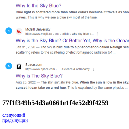
77f1f349b54d3a0661e1f4e52d9f4259
следующий
предыдущий