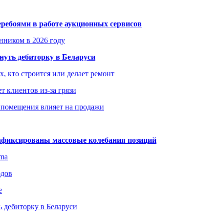
еребоями в работе аукционных сервисов
енником в 2026 году
уть дебиторку в Беларуси
х, кто строится или делает ремонт
т клиентов из-за грязи
 помещения влияет на продажи
зафиксированы массовые колебания позиций
gma
одов
е
 дебиторку в Беларуси