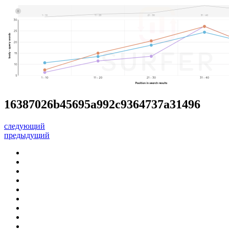
16387026b45695a992c9364737a31496
следующий
предыдущий