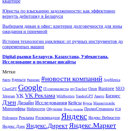
квартире
Юристы по взысканию задолженности: как эффективно
вернуть дебиторку в Беларуси
Выбираем диван в офис: критерии долговечности для зоны
ожидания и приемной
История технологии циклевки: от ручных инструментов до
современных машин
Digital-рынки Беларуси, Казахстана, Узбекистана.
Исследование и полезные инсайты
Метки
#новости компаний
#деньги
#кризис
#авто
AppMetrica
Google
Rustore
SEO
myTracker
Ozon
ChatGPT
IT-специалисты
VK Реклама
VK
Бизнес
Авито
Wildberries
Telegram
YandexGPT
Дзен
Дизайн
Исследования
Кейсы
Маркетплейс
Курсы
Минцифры
ПромоСтраницы
Нейросети
Обучение
Пресс-релизы
РСЯ
Яндекс
Реклама
Роскомнадзор
Яндекс.Вебмастер
Рейтинги
Яндекс.Маркет
Яндекс.Директ
Яндекс.Дзен