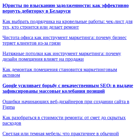
Юристы по взысканию задолженности: как эффективно
вернуть дебиторку в Беларуси
Как выбрать подрядчика на кровельные работы: чек-лист для
тех, кто строится или делает ремонт
Чистота офиса как инструмент маркетинга: почему бизнес
теряет клиентов из-за грязи
Натяжные потолки как инструмент маркетинга: почему
дизайн помещения влияет на продажи
Как демонтаж помещения становится маркетинговым
активом
Google усиливает борьбу с некачественным SEO: в выдаче
зафиксированы массовые колебания позиций
Ошибки начинающих веб-дизайнеров при создании сайта в
Figma
Как разобраться в стоимости ремонта: от смет до скрытых
расходов
Светлая или темная мебель: что практичнее в обычной