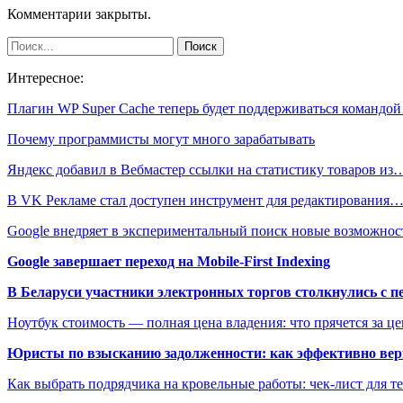
Комментарии закрыты.
Интересное:
Плагин WP Super Cache теперь будет поддерживаться командо
Почему программисты могут много зарабатывать
Яндекс добавил в Вебмастер ссылки на статистику товаров из
В VK Рекламе стал доступен инструмент для редактирования
Google внедряет в экспериментальный поиск новые возможно
Google завершает переход на Mobile-First Indexing
В Беларуси участники электронных торгов столкнулись с п
Ноутбук стоимость — полная цена владения: что прячется за ц
Юристы по взысканию задолженности: как эффективно верн
Как выбрать подрядчика на кровельные работы: чек-лист для те