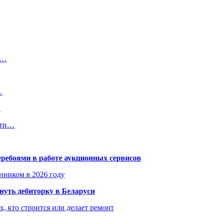
й…
…
…
сти…
еребоями в работе аукционных сервисов
енником в 2026 году
уть дебиторку в Беларуси
х, кто строится или делает ремонт