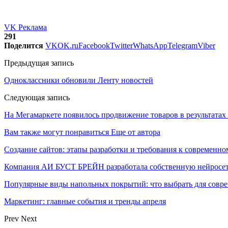
VK Реклама
291
Поделится
VK
OK.ru
Facebook
Twitter
WhatsApp
Telegram
Viber
Предыдущая запись
Одноклассники обновили Ленту новостей
Следующая запись
На Мегамаркете появилось продвижение товаров в результатах
Вам также могут понравиться
Еще от автора
Создание сайтов: этапы разработки и требования к современно
Компания АИ БУСТ БРЕЙН разработала собственную нейросе
Популярные виды напольных покрытий: что выбрать для совре
Маркетинг: главные события и тренды апреля
Prev
Next