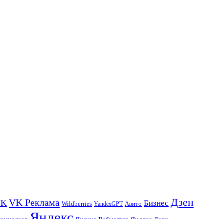
Дзен
VK Реклама
VK
Бизнес
Авито
Wildberries
YandexGPT
Яндекс