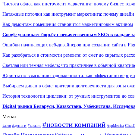
Чистота офиса как инструмент маркетинга: почему бизнес теряе
Натяжные потолки как инструмент маркетинга: почему дизайн
Как демонтаж помещения становится маркетинговым активом
Google усиливает борьбу с некачественным SEO: в выдаче 
Ошибки начинающих веб-дизайнеров при создании сайта в Fi
Как разобраться в стоимости ремонта: от смет до скрытых расх
Светлая или темная мебель: что практичнее в обычной квартир
Юристы по взысканию задолженности: как эффективно вернуть
Выбираем диван в офис: критерии долговечности для зоны ож
История технологии циклевки: от ручных инструментов до с
Digital-рынки Беларуси, Казахстана, Узбекистана. Исследо
Метки
#новости компаний
#деньги
#кризис
Chat
#авто
AppMetrica
Дизайн
Исследования