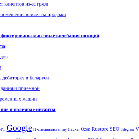
т клиентов из-за грязи
 помещения влияет на продажи
зафиксированы массовые колебания позиций
gma
одов
е
 дебиторку в Беларуси
идания и приемной
овременных машин
вание и полезные инсайты
Google
Rustore
SEO
myTracker
Ozon
GPT
IT-специалисты
Telegram