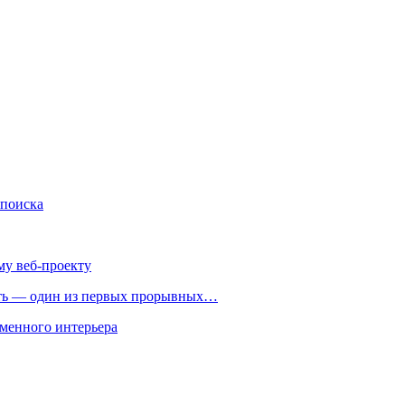
 поиска
му веб-проекту
ть — один из первых прорывных…
менного интерьера