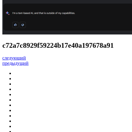
c72a7c8929f59224b17e40a197678a91
следующий
предыдущий