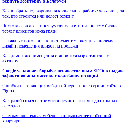
вернуть дебиторку в Беларуси
Как выбрать подрядчика на кровельные работы: чек-лист для
тех, кто строится или делает ремонт
Чистота офиса как инструмент маркетинга: почему бизнес
теряет клиентов из-за грязи
Натяжные потолки как инструмент маркетинга: почему
дизайн помещения влияет на продажи
Как демонтаж помещения становится маркетинговым
активом
Google усиливает борьбу с некачественным SEO: в выдаче
зафиксированы массовые колебания позиций
Ошибки начинающих веб-дизайнеров при создании сайта в
Figma
Как разобраться в стоимости ремонта: от смет до скрытых
расходов
Светлая или темная мебель: что практичнее в обычной
квартире