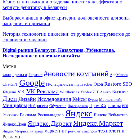
Юристы по взысканию задолженности: как эффективно
вернуть дебиторку в Беларуси
Выбираем диван в офис: критерии долговечности для зоны
ожидания и приемной
История технологии циклевки: от ручных инструментов до
современных машин
Digital-рынки Беларуси, Казахстана, Узбекистана.
Исследование и полезные инсайты
Метки
#новости компаний
#деньги
#кризис
#авто
AppMetrica
Google
Rustore
SEO
myTracker
Ozon
ChatGPT
IT-специалисты
VK Реклама
VK
Бизнес
Авито
Wildberries
Telegram
YandexGPT
Дзен
Дизайн
Исследования
Кейсы
Маркетплейс
Курсы
Минцифры
ПромоСтраницы
Нейросети
Обучение
Пресс-релизы
РСЯ
Яндекс
Реклама
Роскомнадзор
Яндекс.Вебмастер
Рейтинги
Яндекс.Маркет
Яндекс.Директ
Яндекс.Дзен
маркетинг
технологии
ремонт
Яндекс.Метрика
интерьер
смартфон
Реклама