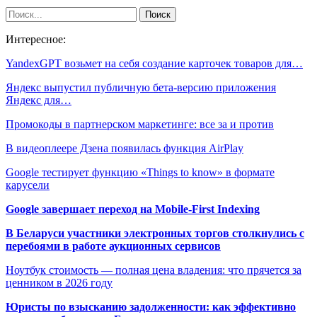
Интересное:
YandexGPT возьмет на себя создание карточек товаров для…
Яндекс выпустил публичную бета-версию приложения
Яндекс для…
Промокоды в партнерском маркетинге: все за и против
В видеоплеере Дзена появилась функция AirPlay
Google тестирует функцию «Things to know» в формате
карусели
Google завершает переход на Mobile-First Indexing
В Беларуси участники электронных торгов столкнулись с
перебоями в работе аукционных сервисов
Ноутбук стоимость — полная цена владения: что прячется за
ценником в 2026 году
Юристы по взысканию задолженности: как эффективно