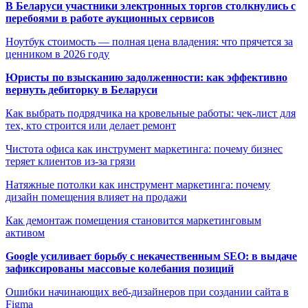
В Беларуси участники электронных торгов столкнулись с
перебоями в работе аукционных сервисов
Ноутбук стоимость — полная цена владения: что прячется за
ценником в 2026 году
Юристы по взысканию задолженности: как эффективно
вернуть дебиторку в Беларуси
Как выбрать подрядчика на кровельные работы: чек-лист для
тех, кто строится или делает ремонт
Чистота офиса как инструмент маркетинга: почему бизнес
теряет клиентов из-за грязи
Натяжные потолки как инструмент маркетинга: почему
дизайн помещения влияет на продажи
Как демонтаж помещения становится маркетинговым
активом
Google усиливает борьбу с некачественным SEO: в выдаче
зафиксированы массовые колебания позиций
Ошибки начинающих веб-дизайнеров при создании сайта в
Figma