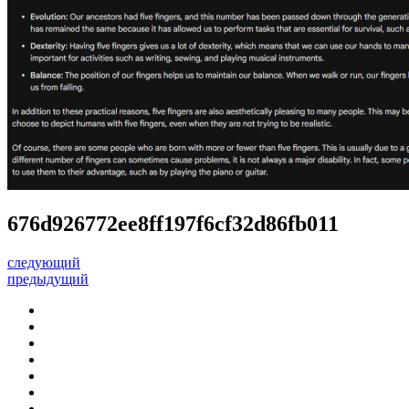
676d926772ee8ff197f6cf32d86fb011
следующий
предыдущий