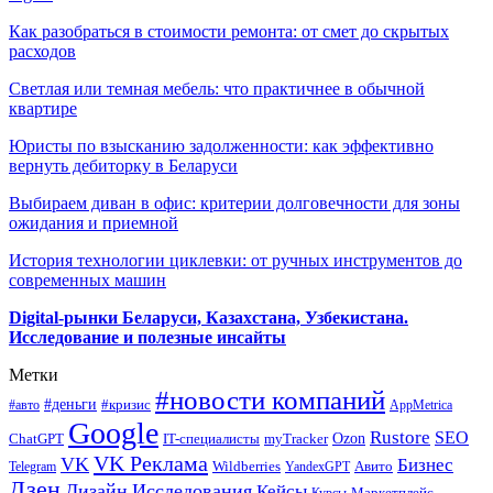
Как разобраться в стоимости ремонта: от смет до скрытых
расходов
Светлая или темная мебель: что практичнее в обычной
квартире
Юристы по взысканию задолженности: как эффективно
вернуть дебиторку в Беларуси
Выбираем диван в офис: критерии долговечности для зоны
ожидания и приемной
История технологии циклевки: от ручных инструментов до
современных машин
Digital-рынки Беларуси, Казахстана, Узбекистана.
Исследование и полезные инсайты
Метки
#новости компаний
#деньги
#кризис
#авто
AppMetrica
Google
Rustore
SEO
myTracker
Ozon
ChatGPT
IT-специалисты
VK Реклама
VK
Бизнес
Авито
Wildberries
Telegram
YandexGPT
Дзен
Дизайн
Исследования
Кейсы
Маркетплейс