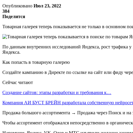
Опубликовано
Июл 23, 2022
384
Поделится
Товарная галерея теперь показывается не только в основном по
По данным внутренних исследований Яндекса, рост трафика у м
Яндекса.
Как попасть в товарную галерею
Создайте кампанию в Директе по ссылке на сайт или фиду чер
Сейчас читают
Создание сайтов: этапы разработки и требования к…
Компания АИ БУСТ БРЕЙН разработала собственную нейрос
Продажа большого ассортимента → Продажа через Поиск и на 
Чтобы ассортимент отображался непосредственно в органическ
Напомним, Яндекс, VK, Ozon и МТС изъявили желание занимат