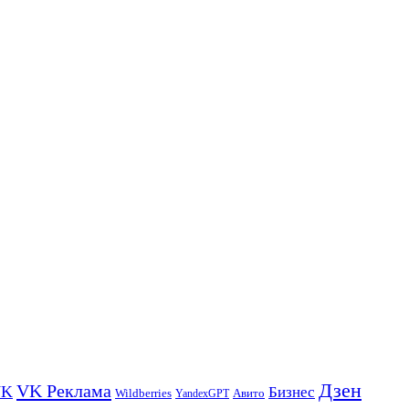
Дзен
VK Реклама
VK
Бизнес
Авито
Wildberries
YandexGPT