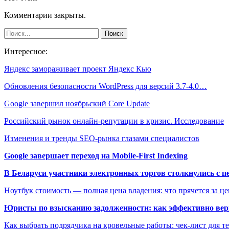
Комментарии закрыты.
Интересное:
Яндекс замораживает проект Яндекс Кью
Обновления безопасности WordPress для версий 3.7-4.0…
Google завершил ноябрьский Core Update
Российский рынок онлайн-репутации в кризис. Исследование
Изменения и тренды SEO-рынка глазами специалистов
Google завершает переход на Mobile-First Indexing
В Беларуси участники электронных торгов столкнулись с п
Ноутбук стоимость — полная цена владения: что прячется за ц
Юристы по взысканию задолженности: как эффективно верн
Как выбрать подрядчика на кровельные работы: чек-лист для те