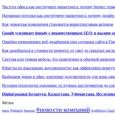
Чистота офиса как инструмент маркетинга: почему бизнес теряе
Натяжные потолки как инструмент маркетинга: почему дизайн
Как демонтаж помещения становится маркетинговым активом
Google усиливает борьбу с некачественным SEO: в выдаче 
Ошибки начинающих веб-дизайнеров при создании сайта в Fi
Как разобраться в стоимости ремонта: от смет до скрытых расх
Светлая или темная мебель: что практичнее в обычной квартир
Юристы по взысканию задолженности: как эффективно вернуть
Выбираем диван в офис: критерии долговечности для зоны ож
История технологии циклевки: от ручных инструментов до с
Digital-рынки Беларуси, Казахстана, Узбекистана. Исследо
Метки
#новости компаний
#деньги
#кризис
Chat
#авто
AppMetrica