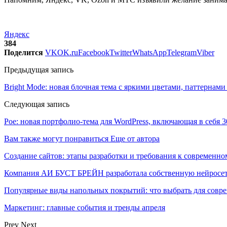
Яндекс
384
Поделится
VK
OK.ru
Facebook
Twitter
WhatsApp
Telegram
Viber
Предыдущая запись
Bright Mode: новая блочная тема с яркими цветами, паттерна
Следующая запись
Poe: новая портфолио-тема для WordPress, включающая в себя 
Вам также могут понравиться
Еще от автора
Создание сайтов: этапы разработки и требования к современно
Компания АИ БУСТ БРЕЙН разработала собственную нейросе
Популярные виды напольных покрытий: что выбрать для совре
Маркетинг: главные события и тренды апреля
Prev
Next