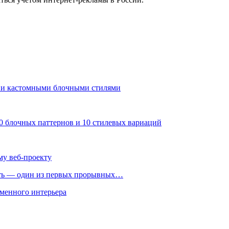
ми и кастомными блочными стилями
30 блочных паттернов и 10 стилевых вариаций
му веб-проекту
ть — один из первых прорывных…
менного интерьера