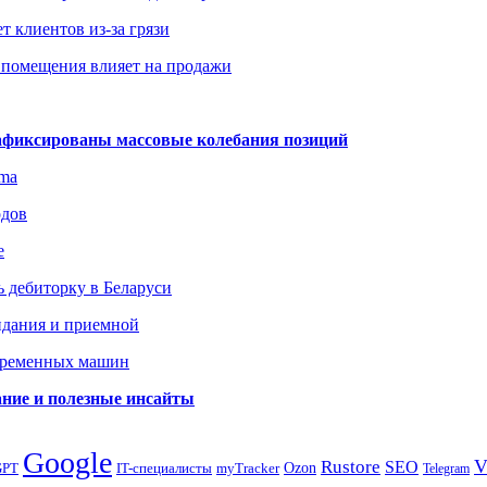
т клиентов из-за грязи
 помещения влияет на продажи
зафиксированы массовые колебания позиций
gma
одов
е
 дебиторку в Беларуси
идания и приемной
овременных машин
вание и полезные инсайты
Google
Rustore
SEO
myTracker
Ozon
GPT
IT-специалисты
Telegram