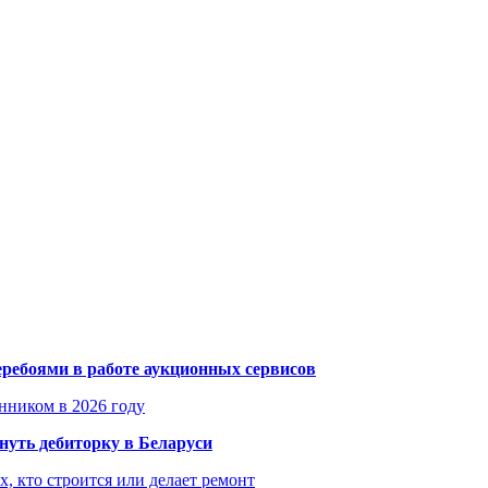
еребоями в работе аукционных сервисов
енником в 2026 году
уть дебиторку в Беларуси
х, кто строится или делает ремонт