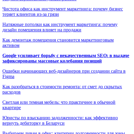
Чистота офиса как инструмент маркетинга: почему бизнес
теряет клиентов из-за грязи
Натяжные потолки как инструмент маркетинга: почему
дизайн помещения влияет на продажи
Как демонтаж помещения становится маркетинговым
активом
Google усиливает борьбу с некачественным SEO: в выдаче
зафиксированы массовые колебания позиций
Ошибки начинающих веб-дизайнеров при создании сайта в
Figma
Как разобраться в стоимости ремонта: от смет до скрытых
расходов
Светлая или темная мебель: что практичнее в обычной
квартире
Юристы по взысканию задолженности: как эффективно
вернуть дебиторку в Беларуси
Выбираем диван в офис: критерии долговечности для зоны