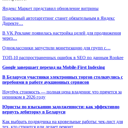
Яндекс Маркет представил обновление витрины
Поисковый автотаргетинг станет обязательным в Яндекс
Директе…
В VK Рекламе появилась настройка целей для продвижения
через…
Одноклассники запустили монетизацию для групп с…
ТОП-10 распространенных ошибок в SEO по данным Rookee
Google завершает переход на Mobile-First Indexing
В Беларуси участники электронных торгов столкнулись с
перебоями в работе аукционных сервисов
Ноутбук стоимость — полная цена владения: что прячется за
ценником в 2026 году
Юристы по взысканию задолженности: как эффективно
вернуть дебиторку в Беларуси
Как выбрать подрядчика на кровельные работы: чек-лист для
тех, кто строится или делает ремонт