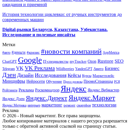
ожидания и приемной
История технологии циклевки: от ручных инструментов до
современных машин
Digital-рынки Беларуси, Казахстана, Узбекистана.
Исследование и полезные инсайты
Метки
#новости компаний
#деньги
#кризис
#авто
AppMetrica
Google
Rustore
SEO
myTracker
Ozon
ChatGPT
IT-специалисты
VK Реклама
VK
Бизнес
Авито
Wildberries
Telegram
YandexGPT
Дзен
Дизайн
Исследования
Кейсы
Маркетплейс
Курсы
Минцифры
ПромоСтраницы
Нейросети
Обучение
Пресс-релизы
РСЯ
Яндекс
Реклама
Роскомнадзор
Яндекс.Вебмастер
Рейтинги
Яндекс.Маркет
Яндекс.Директ
Яндекс.Дзен
маркетинг
технологии
ремонт
Яндекс.Метрика
интерьер
смартфон
Реклама
© 2026 - Новый маркетинг. Все права защищены.
Любое копирование материалов с нашего ресурса разрешается
только с обратной активной ссылкой на страницу статьи.