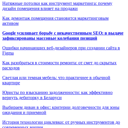
Натяжные потолки как инструмент маркетинга: почему
дизайн помещения влияет на продажи
Как демонтаж помещения становится маркетинговым
активом
Google усиливает борьбу с некачественным SEO: в выдаче
зафиксированы массовые колебания позиций
Ошибки начинающих веб-дизайнеров при создании сайта в
Figma
Как разобраться в стоимости ремонта: от смет до скрытых
расходов
Светлая или темная мебель: что практичнее в обычной
квартире
Юристы по взысканию задолженности: как эффективно
вернуть дебиторку в Беларуси
Выбираем диван в офис: критерии долговечности для зоны
ожидания и приемной
История технологии циклевки: от ручных инструментов до
современных машин