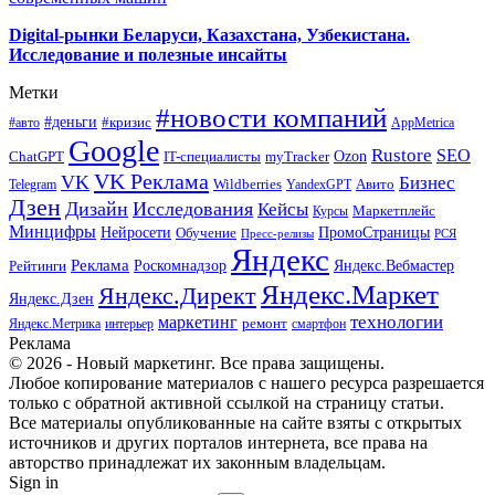
Digital-рынки Беларуси, Казахстана, Узбекистана.
Исследование и полезные инсайты
Метки
#новости компаний
#деньги
#кризис
#авто
AppMetrica
Google
Rustore
SEO
myTracker
Ozon
ChatGPT
IT-специалисты
VK Реклама
VK
Бизнес
Авито
Wildberries
Telegram
YandexGPT
Дзен
Дизайн
Исследования
Кейсы
Маркетплейс
Курсы
Минцифры
ПромоСтраницы
Нейросети
Обучение
Пресс-релизы
РСЯ
Яндекс
Реклама
Роскомнадзор
Яндекс.Вебмастер
Рейтинги
Яндекс.Маркет
Яндекс.Директ
Яндекс.Дзен
маркетинг
технологии
ремонт
Яндекс.Метрика
интерьер
смартфон
Реклама
© 2026 - Новый маркетинг. Все права защищены.
Любое копирование материалов с нашего ресурса разрешается
только с обратной активной ссылкой на страницу статьи.
Все материалы опубликованные на сайте взяты с открытых
источников и других порталов интернета, все права на
авторство принадлежат их законным владельцам.
Sign in