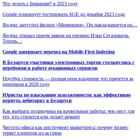
Что делать с Instagram* в 2023 году
Google планирует тестировать SGE до декабря 2023 года
Яндекс запустил фильтр «Мимикрия». Он накладывается на…
Яндекс открыл прием заявок на премию Ильи Сегаловича.
Теперь…
Google завершает переход на Mobile-First Indexing
В Беларуси участники электронных торгов столкнулись с
перебоями в работе аукционных сервисов
Ноутбук стоимость — полная цена владения: что прячется за
ценником в 2026 году
Юристы по взысканию задолженности: как эффективно
вернуть дебиторку в Беларуси
Как выбрать подрядчика на кровельные работы: чек-лист для
тех, кто строится или делает ремонт
Чистота офиса как инструмент маркетинга: почему бизнес
теряет клиентов из-за грязи