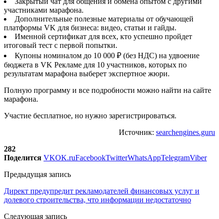
Закрытый чат для общения и обмена опытом с другими
участниками марафона.
Дополнительные полезные материалы от обучающей
платформы VK для бизнеса: видео, статьи и гайды.
Именной сертификат для всех, кто успешно пройдет
итоговый тест с первой попытки.
Купоны номиналом до 10 000 ₽ (без НДС) на удвоение
бюджета в VK Рекламе для 10 участников, которых по
результатам марафона выберет экспертное жюри.
Полную программу и все подробности можно найти на сайте
марафона.
Участие бесплатное, но нужно зарегистрироваться.
Источник:
searchengines.guru
282
Поделится
VK
OK.ru
Facebook
Twitter
WhatsApp
Telegram
Viber
Предыдущая запись
Директ предупредит рекламодателей финансовых услуг и
долевого строительства, что информации недостаточно
Следующая запись