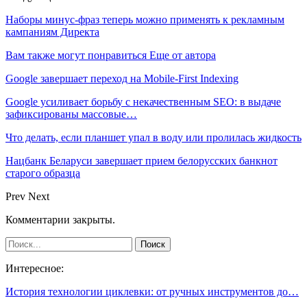
Наборы минус-фраз теперь можно применять к рекламным
кампаниям Директа
Вам также могут понравиться
Еще от автора
Google завершает переход на Mobile-First Indexing
Google усиливает борьбу с некачественным SEO: в выдаче
зафиксированы массовые…
Что делать, если планшет упал в воду или пролилась жидкость
Нацбанк Беларуси завершает прием белорусских банкнот
старого образца
Prev
Next
Комментарии закрыты.
Интересное:
История технологии циклевки: от ручных инструментов до…