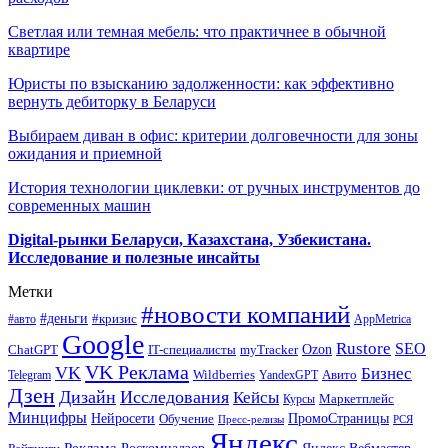
Светлая или темная мебель: что практичнее в обычной
квартире
Юристы по взысканию задолженности: как эффективно
вернуть дебиторку в Беларуси
Выбираем диван в офис: критерии долговечности для зоны
ожидания и приемной
История технологии циклевки: от ручных инструментов до
современных машин
Digital-рынки Беларуси, Казахстана, Узбекистана.
Исследование и полезные инсайты
Метки
#новости компаний
#деньги
#кризис
#авто
AppMetrica
Google
Rustore
SEO
myTracker
Ozon
ChatGPT
IT-специалисты
VK Реклама
VK
Бизнес
Авито
Wildberries
Telegram
YandexGPT
Дзен
Дизайн
Исследования
Кейсы
Маркетплейс
Курсы
Минцифры
ПромоСтраницы
Нейросети
Обучение
Пресс-релизы
РСЯ
Яндекс
Реклама
Роскомнадзор
Яндекс.Вебмастер