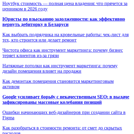
Ноутбук стоимость — полная цена владения: что прячется за
ценником в 2026 году
Юристы по взысканию задолженности: как эффективно
вернуть дебиторку в Беларуси
Как выбрать подрядчика на кровельные работы: чек-лист для
тех, кто строится или делает ремонт
Чистота офиса как инструмент маркетинга: почему бизнес
теряет клиентов из-за грязи
Натяжные потолки как инструмент маркетинга: почему
дизайн помещения влияет на продажи
Как демонтаж помещения становится маркетинговым
активом
Google усиливает борьбу с некачественным SEO: в выдаче
зафиксированы массовые колебания позиций
Ошибки начинающих веб-дизайнеров при создании сайта в
Figma
Как разобраться в стоимости ремонта: от смет до скрытых
расходов