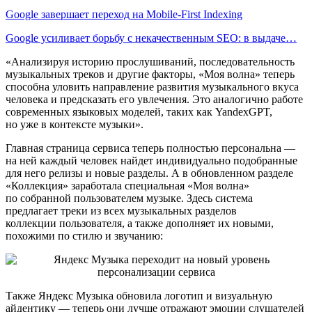
Google завершает переход на Mobile-First Indexing
Google усиливает борьбу с некачественным SEO: в выдаче…
«Анализируя историю прослушиваний, последовательность
музыкальных треков и другие факторы, «Моя волна» теперь
способна уловить направление развития музыкального вкуса
человека и предсказать его увлечения. Это аналогично работе
современных языковых моделей, таких как YandexGPT,
но уже в контексте музыки».
Главная страница сервиса теперь полностью персональна —
на ней каждый человек найдет индивидуально подобранные
для него релизы и новые разделы. А в обновленном разделе
«Коллекция» заработала специальная «Моя волна»
по собранной пользователем музыке. Здесь система
предлагает треки из всех музыкальных разделов
коллекции пользователя, а также дополняет их новыми,
похожими по стилю и звучанию:
Также Яндекс Музыка обновила логотип и визуальную
айдентику — теперь они лучше отражают эмоции слушателей