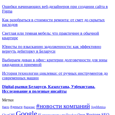
Ошибки начинающих веб-дизайнеров при создании сайта в
Figma
Как разобраться в стоимости ремонта: от смет до скрытых
расходов
Светлая или темная мебель: что практичнее в обычной
квартире
Юристы по взысканию задолженности: как эффективно
вернуть дебиторку в Беларуси
Выбираем диван в офис: критерии долговечности для зоны
ожидания и приемной
История технологии циклевки: от ручных инструментов до
современных машин
Digital-рынки Беларуси, Казахстана, Узбекистана.
Исследование и полезные инсайты
Метки
#новости компаний
#деньги
#кризис
#авто
AppMetrica
Google
Rustore
SEO
myTracker
Ozon
ChatGPT
IT-специалисты