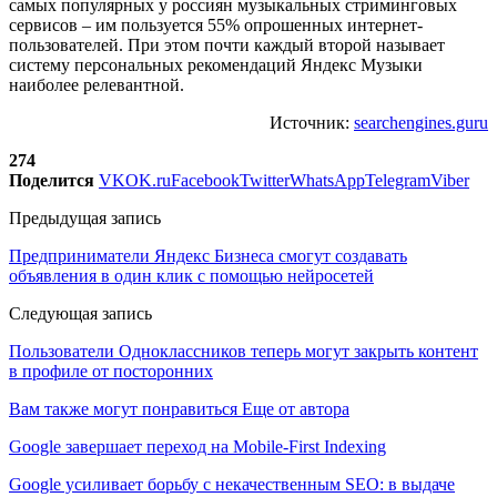
самых популярных у россиян музыкальных стриминговых
сервисов – им пользуется 55% опрошенных интернет-
пользователей. При этом почти каждый второй называет
систему персональных рекомендаций Яндекс Музыки
наиболее релевантной.
Источник:
searchengines.guru
274
Поделится
VK
OK.ru
Facebook
Twitter
WhatsApp
Telegram
Viber
Предыдущая запись
Предприниматели Яндекс Бизнеса смогут создавать
объявления в один клик с помощью нейросетей
Следующая запись
Пользователи Одноклассников теперь могут закрыть контент
в профиле от посторонних
Вам также могут понравиться
Еще от автора
Google завершает переход на Mobile-First Indexing
Google усиливает борьбу с некачественным SEO: в выдаче