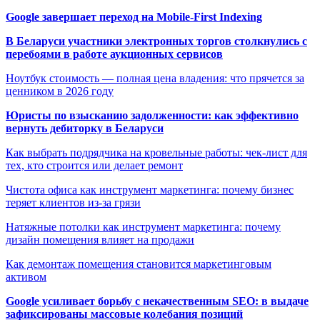
Google завершает переход на Mobile-First Indexing
В Беларуси участники электронных торгов столкнулись с
перебоями в работе аукционных сервисов
Ноутбук стоимость — полная цена владения: что прячется за
ценником в 2026 году
Юристы по взысканию задолженности: как эффективно
вернуть дебиторку в Беларуси
Как выбрать подрядчика на кровельные работы: чек-лист для
тех, кто строится или делает ремонт
Чистота офиса как инструмент маркетинга: почему бизнес
теряет клиентов из-за грязи
Натяжные потолки как инструмент маркетинга: почему
дизайн помещения влияет на продажи
Как демонтаж помещения становится маркетинговым
активом
Google усиливает борьбу с некачественным SEO: в выдаче
зафиксированы массовые колебания позиций